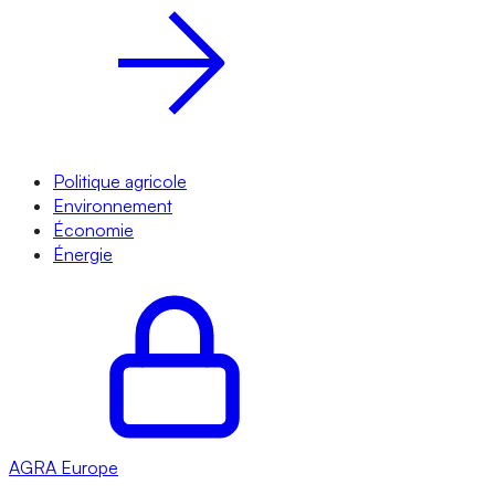
Politique agricole
Environnement
Économie
Énergie
AGRA
Europe