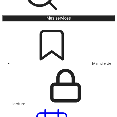
Mes services
Ma liste de
lecture