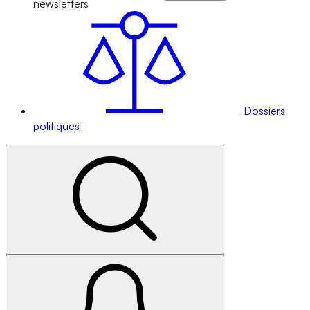
newsletters
Dossiers
politiques