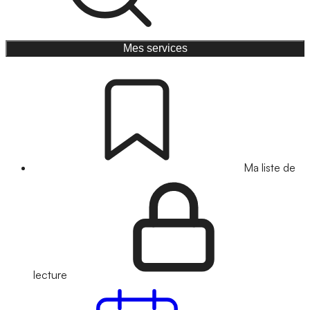
Mes services
Ma liste de
lecture