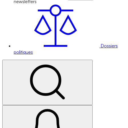
newsletters
Dossiers
politiques