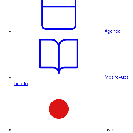
Agenda
Mes revues
hebdo
Live