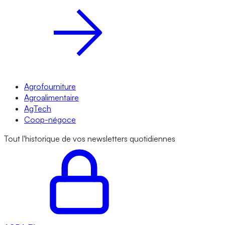
Agrofourniture
Agroalimentaire
AgTech
Coop-négoce
Tout l'historique de vos newsletters quotidiennes