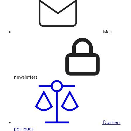
Mes
newsletters
Dossiers
politiques