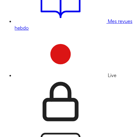
Mes revues
hebdo
Live