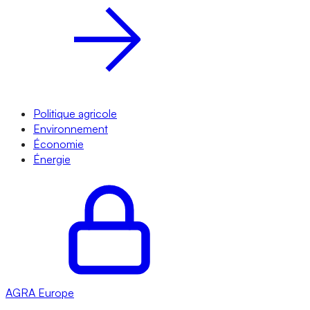
Politique agricole
Environnement
Économie
Énergie
AGRA
Europe