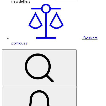
newsletters
Dossiers
politiques