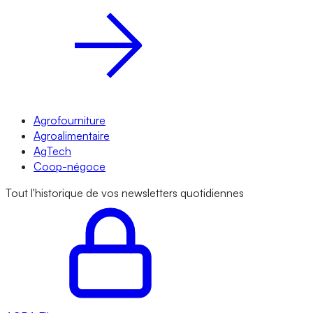
Agrofourniture
Agroalimentaire
AgTech
Coop-négoce
Tout l'historique de vos newsletters quotidiennes