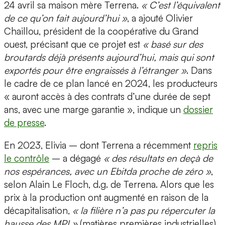
24 avril sa maison mère Terrena.
« C’est l’équivalent
de ce qu’on fait aujourd’hui »
, a ajouté Olivier
Chaillou, président de la coopérative du Grand
ouest, précisant que ce projet est
« basé sur des
broutards déjà présents aujourd’hui, mais qui sont
exportés pour être engraissés à l’étranger »
. Dans
le cadre de ce plan lancé en 2024, les producteurs
« auront accès à des contrats d’une durée de sept
ans, avec une marge garantie », indique un
dossier
de presse
.
En 2023, Elivia – dont Terrena a récemment
repris
le contrôle
– a dégagé
« des résultats en deçà de
nos espérances, avec un Ebitda proche de zéro »
,
selon Alain Le Floch, d.g. de Terrena. Alors que les
prix à la production ont augmenté en raison de la
décapitalisation,
« la filière n’a pas pu répercuter la
hausse des MPI »
(matières premières industrielles).