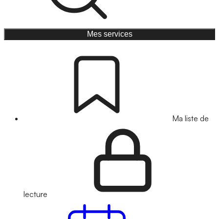
Mes services
Ma liste de
lecture