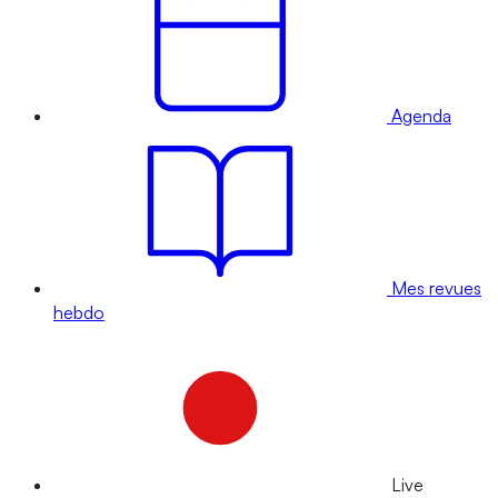
Agenda
Mes revues
hebdo
Live