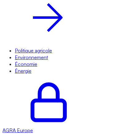
Politique agricole
Environnement
Économie
Énergie
AGRA
Europe