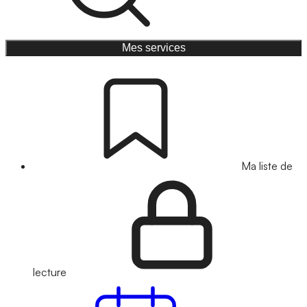
Mes services
Ma liste de
lecture