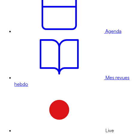
Agenda
Mes revues
hebdo
Live