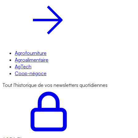
Agrofourniture
Agroalimentaire
AgTech
Coop-négoce
Tout l'historique de vos newsletters quotidiennes