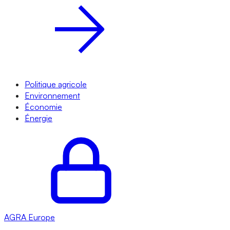
Politique agricole
Environnement
Économie
Énergie
AGRA
Europe