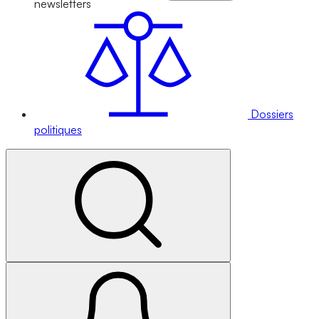
newsletters
Dossiers
politiques