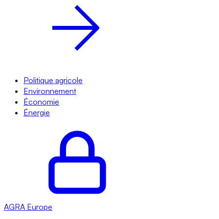
Politique agricole
Environnement
Économie
Énergie
AGRA
Europe