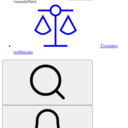
newsletters
Dossiers
politiques