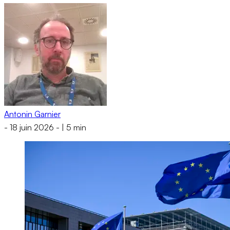
Antonin Garnier
-
18 juin 2026
-
|
5 min