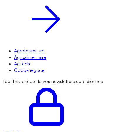
Agrofourniture
Agroalimentaire
AgTech
Coop-négoce
Tout l'historique de vos newsletters quotidiennes