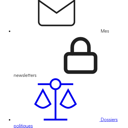
Mes
newsletters
Dossiers
politiques