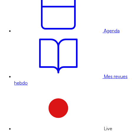
Agenda
Mes revues
hebdo
Live