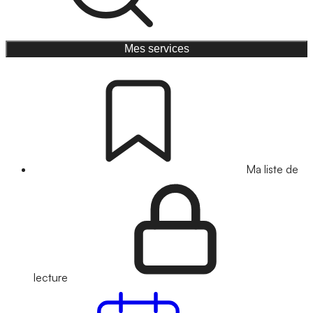
Mes services
Ma liste de
lecture