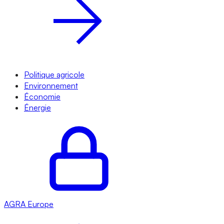
Politique agricole
Environnement
Économie
Énergie
AGRA
Europe