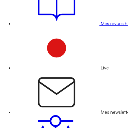
Mes revues 
Live
Mes newslett