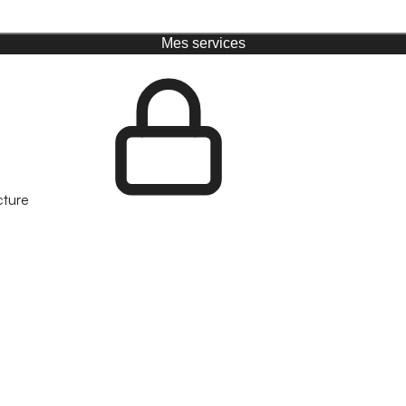
Mes services
cture