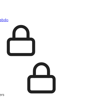
hebdo
ers