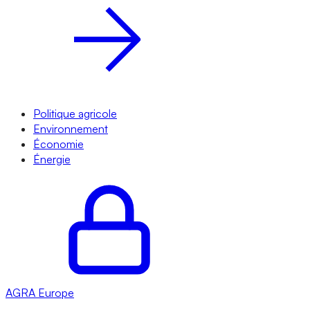
Politique agricole
Environnement
Économie
Énergie
AGRA
Europe