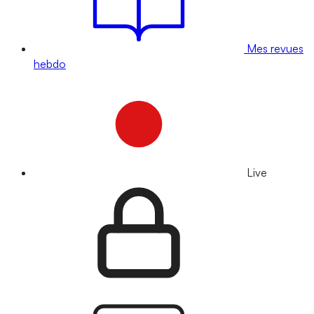
Mes revues
hebdo
Live