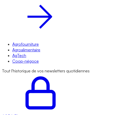
Agrofourniture
Agroalimentaire
AgTech
Coop-négoce
Tout l'historique de vos newsletters quotidiennes