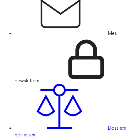
Mes
newsletters
Dossiers
politiques