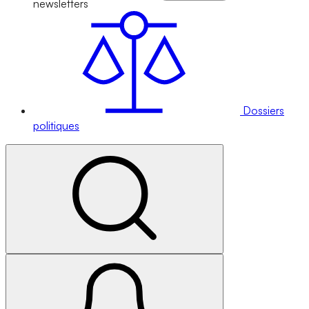
newsletters
Dossiers
politiques