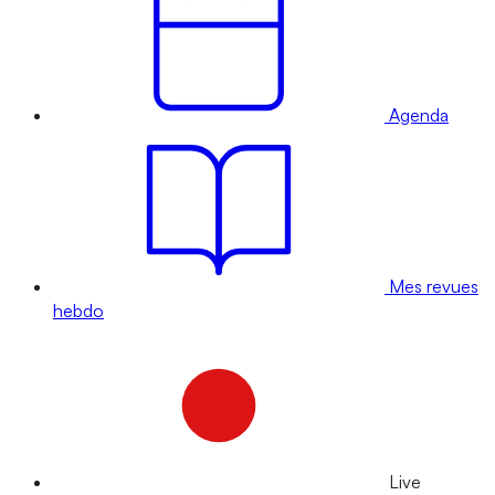
Agenda
Mes revues
hebdo
Live