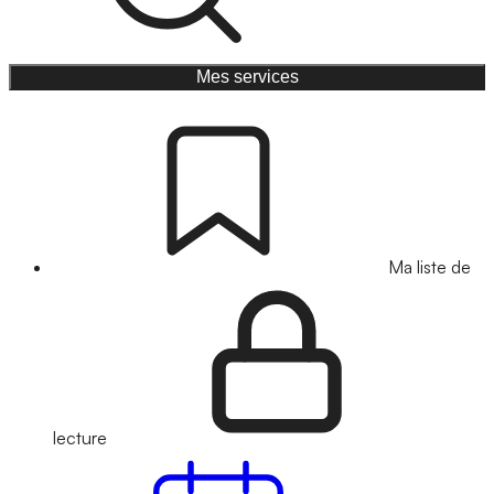
Mes services
Ma liste de
lecture