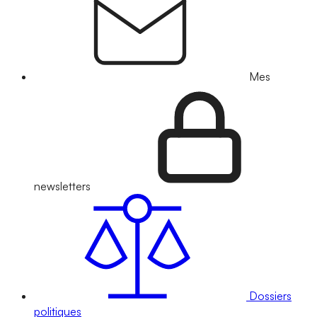
Mes
newsletters
Dossiers
politiques