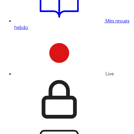
Mes revues
hebdo
Live