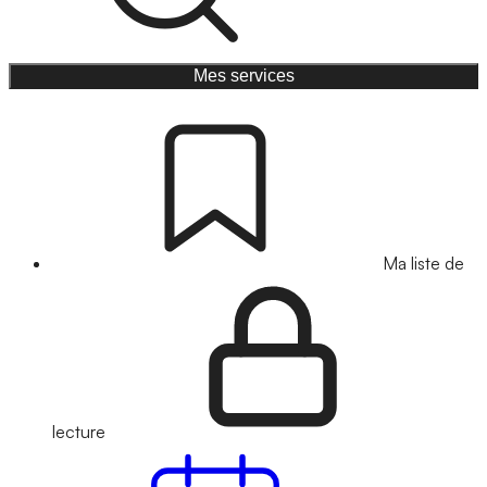
Mes services
Ma liste de
lecture