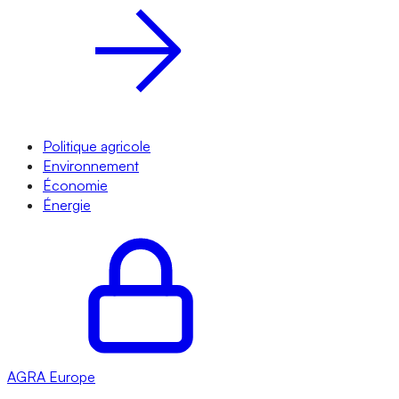
Politique agricole
Environnement
Économie
Énergie
AGRA
Europe