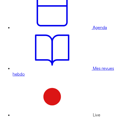
Agenda
Mes revues
hebdo
Live