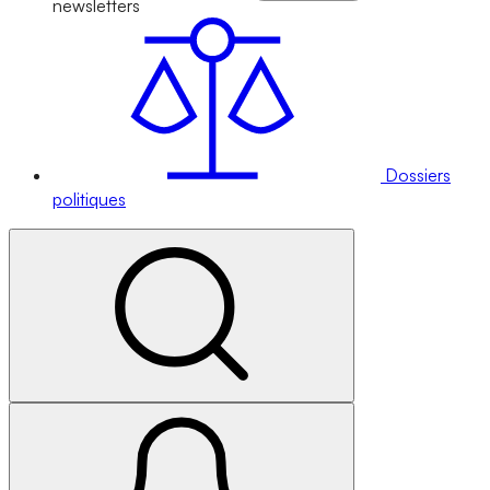
newsletters
Dossiers
politiques