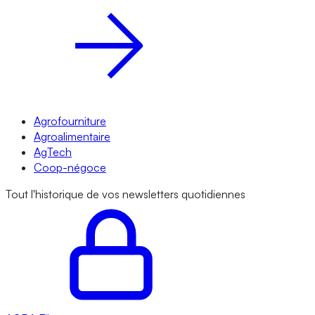
Agrofourniture
Agroalimentaire
AgTech
Coop-négoce
Tout l'historique de vos newsletters quotidiennes