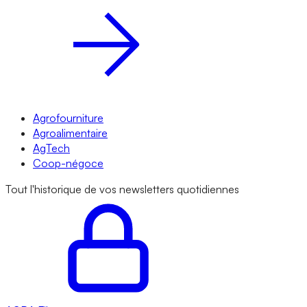
Agrofourniture
Agroalimentaire
AgTech
Coop-négoce
Tout l'historique de vos newsletters quotidiennes