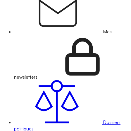
Mes
newsletters
Dossiers
politiques