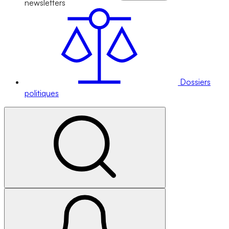
newsletters
Dossiers
politiques