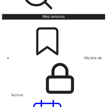
Mes services
Ma liste de
lecture