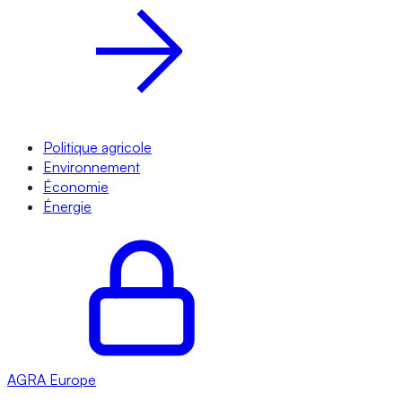
Politique agricole
Environnement
Économie
Énergie
AGRA
Europe