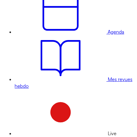
Agenda
Mes revues
hebdo
Live