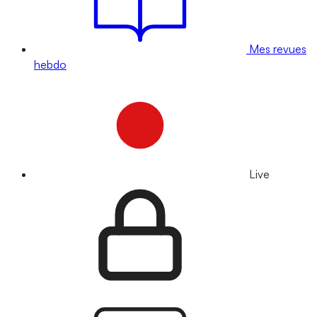
Mes revues
hebdo
Live