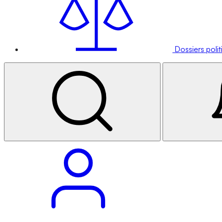
Dossiers poli