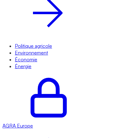
Politique agricole
Environnement
Économie
Énergie
AGRA
Europe