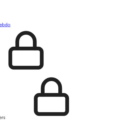
hebdo
ers