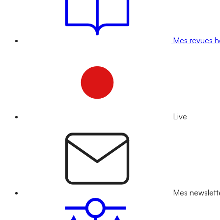
Mes revues 
Live
Mes newslett