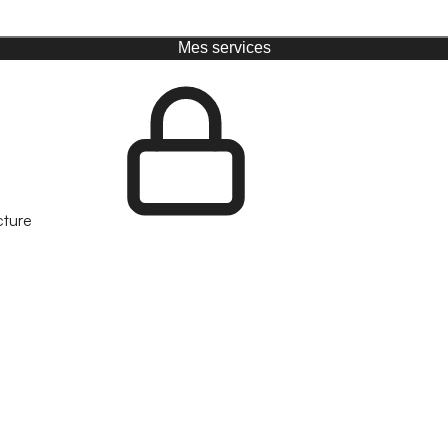
Mes services
cture