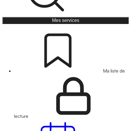
Mes services
Ma liste de
lecture