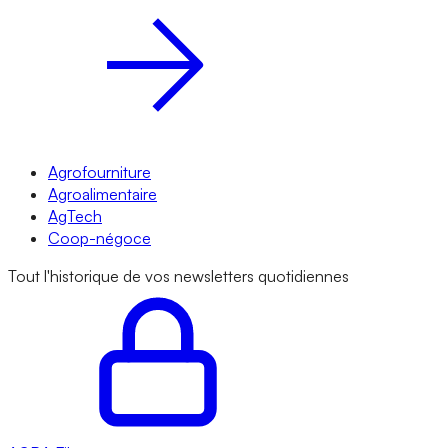
Agrofourniture
Agroalimentaire
AgTech
Coop-négoce
Tout l'historique de vos newsletters quotidiennes