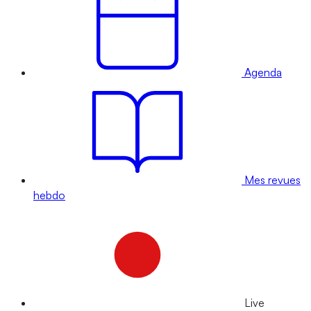
Agenda
Mes revues
hebdo
Live