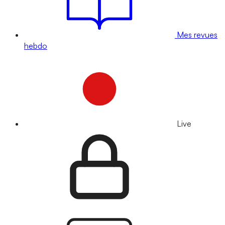
Mes revues
hebdo
Live