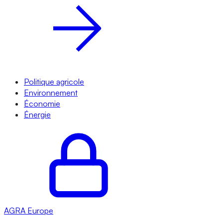
Politique agricole
Environnement
Économie
Énergie
AGRA
Europe