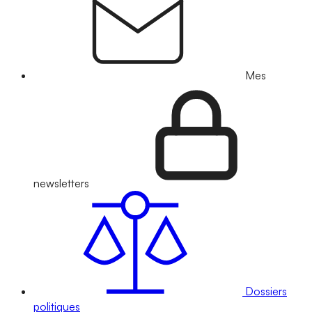
Mes
newsletters
Dossiers
politiques