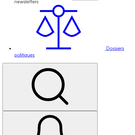
newsletters
Dossiers
politiques