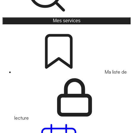
Mes services
Ma liste de
lecture