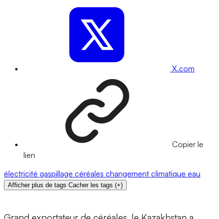
X.com
Copier le
lien
électricité
gaspillage
céréales
changement climatique
eau
Afficher plus de tags
Cacher les tags
(
+
)
Grand exportateur de céréales, le Kazakhstan a