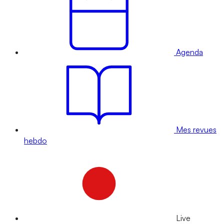
Agenda
Mes revues
hebdo
Live