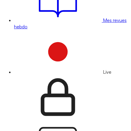
Mes revues
hebdo
Live