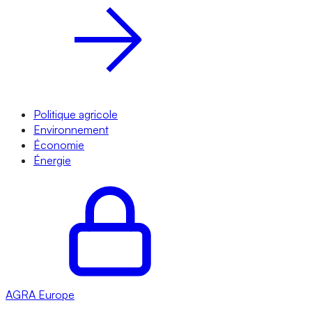
Politique agricole
Environnement
Économie
Énergie
AGRA
Europe