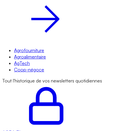
Agrofourniture
Agroalimentaire
AgTech
Coop-négoce
Tout l'historique de vos newsletters quotidiennes