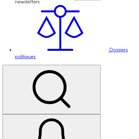
newsletters
Dossiers
politiques