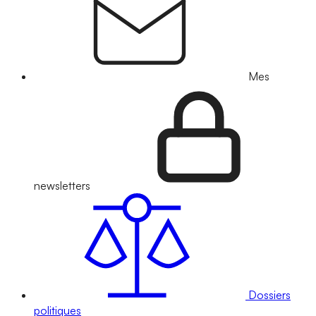
Mes
newsletters
Dossiers
politiques