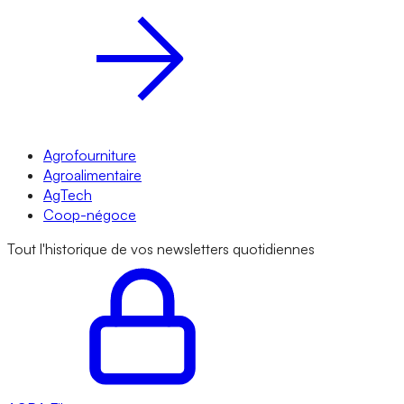
Agrofourniture
Agroalimentaire
AgTech
Coop-négoce
Tout l'historique de vos newsletters quotidiennes