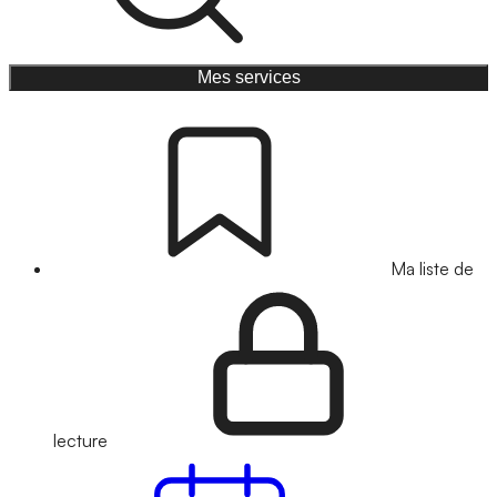
Mes services
Ma liste de
lecture