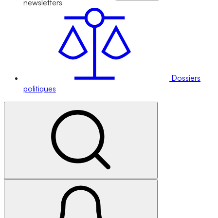
newsletters
Dossiers
politiques