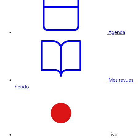
Agenda
Mes revues
hebdo
Live