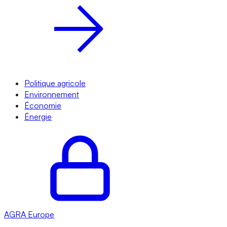
Politique agricole
Environnement
Économie
Énergie
AGRA
Europe