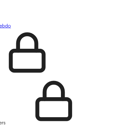
hebdo
ers