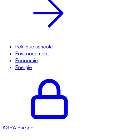
Politique agricole
Environnement
Économie
Énergie
AGRA
Europe