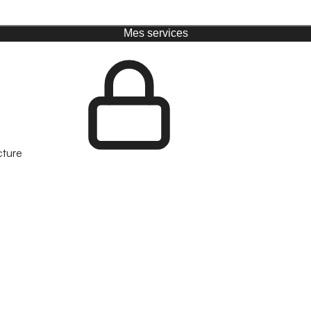
Mes services
cture