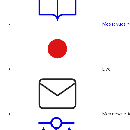
Mes revues 
Live
Mes newslett