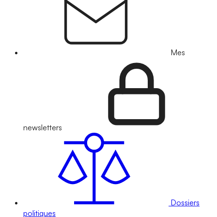
Mes
newsletters
Dossiers
politiques