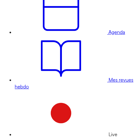
Agenda
Mes revues
hebdo
Live