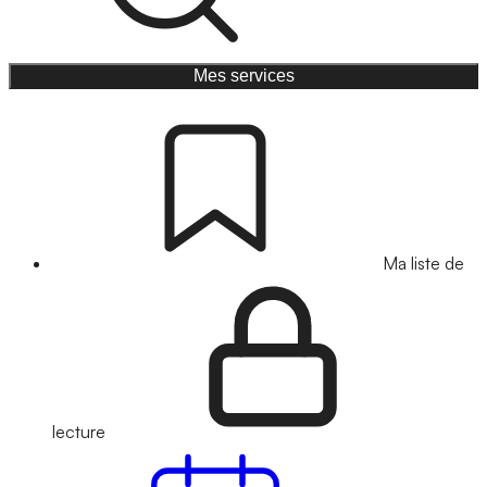
Mes services
Ma liste de
lecture