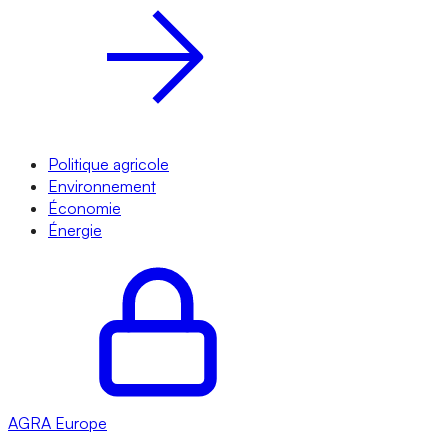
Politique agricole
Environnement
Économie
Énergie
AGRA
Europe