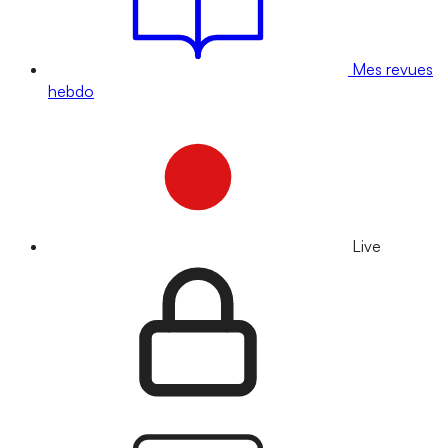
Mes revues
hebdo
Live