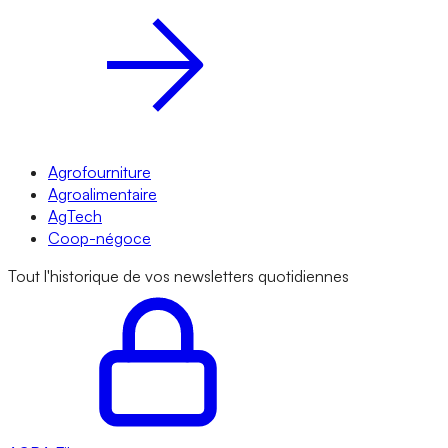
Agrofourniture
Agroalimentaire
AgTech
Coop-négoce
Tout l'historique de vos newsletters quotidiennes