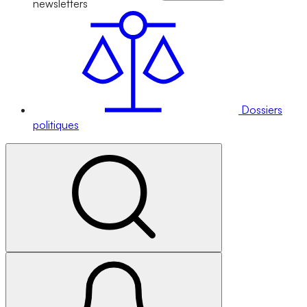
newsletters
Dossiers
politiques