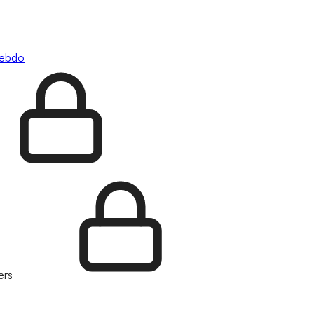
hebdo
ers