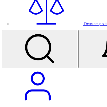
Dossiers poli