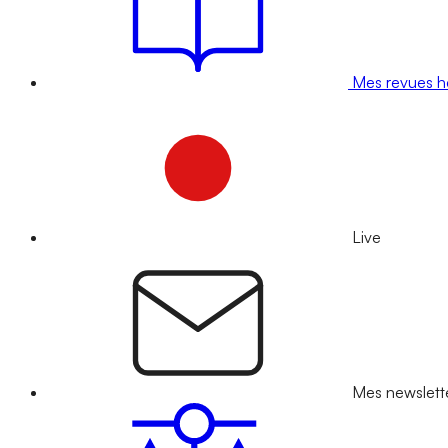
Mes revues 
Live
Mes newslett