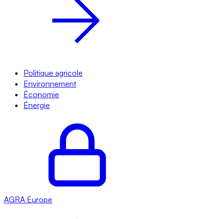
Politique agricole
Environnement
Économie
Énergie
AGRA
Europe