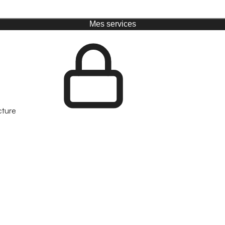
Mes services
cture