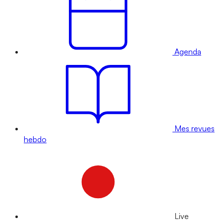
Agenda
Mes revues
hebdo
Live