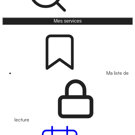
Mes services
Ma liste de
lecture