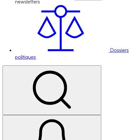
newsletters
Dossiers
politiques