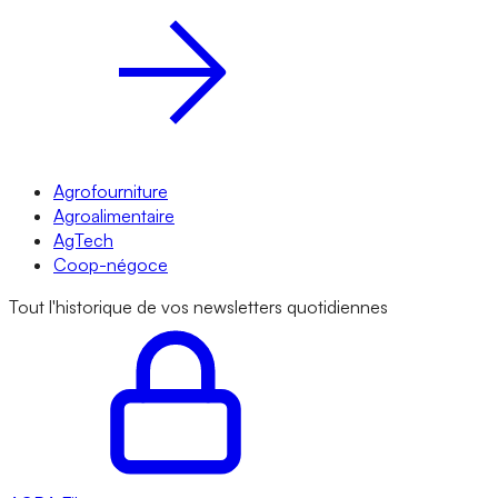
Agrofourniture
Agroalimentaire
AgTech
Coop-négoce
Tout l'historique de vos newsletters quotidiennes