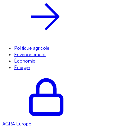
Politique agricole
Environnement
Économie
Énergie
AGRA
Europe