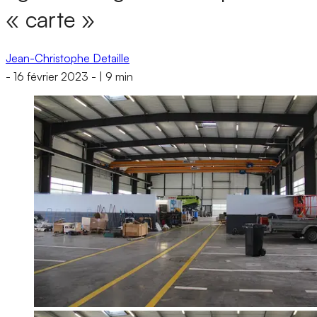
« carte »
Jean-Christophe Detaille
-
16 février 2023
-
|
9 min