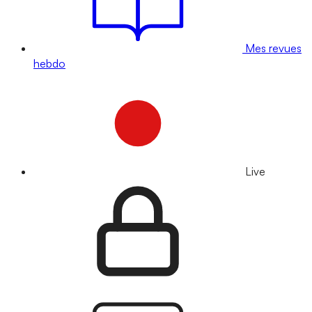
Mes revues
hebdo
Live