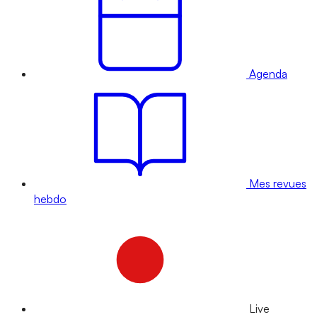
Agenda
Mes revues
hebdo
Live