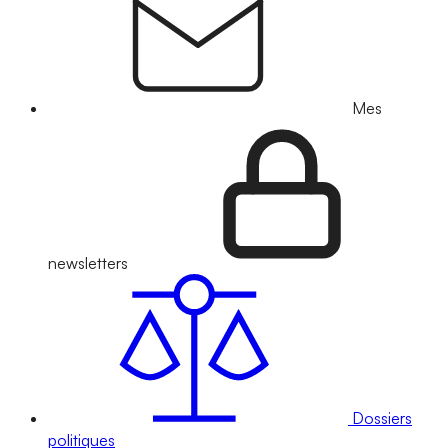
Mes
newsletters
Dossiers
politiques