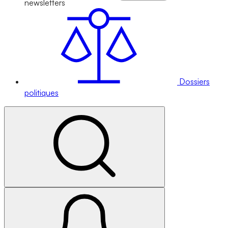
newsletters
Dossiers
politiques