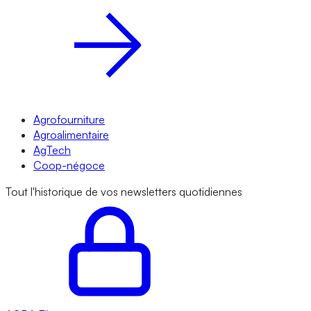
Agrofourniture
Agroalimentaire
AgTech
Coop-négoce
Tout l'historique de vos newsletters quotidiennes