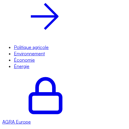
Politique agricole
Environnement
Économie
Énergie
AGRA
Europe