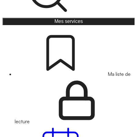
Mes services
Ma liste de
lecture