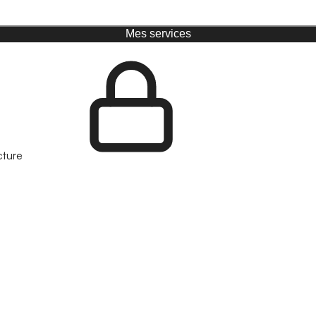
Mes services
cture