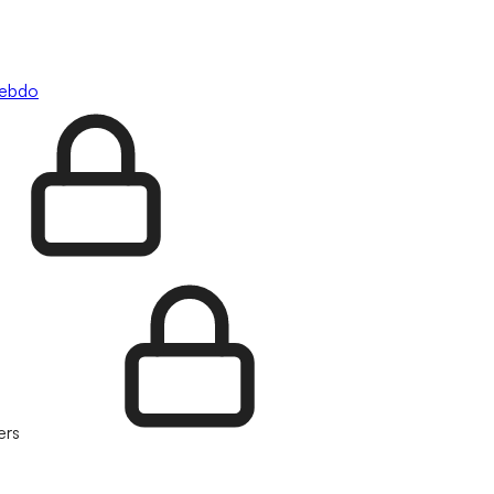
hebdo
ers