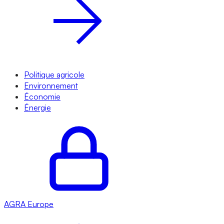
Politique agricole
Environnement
Économie
Énergie
AGRA
Europe