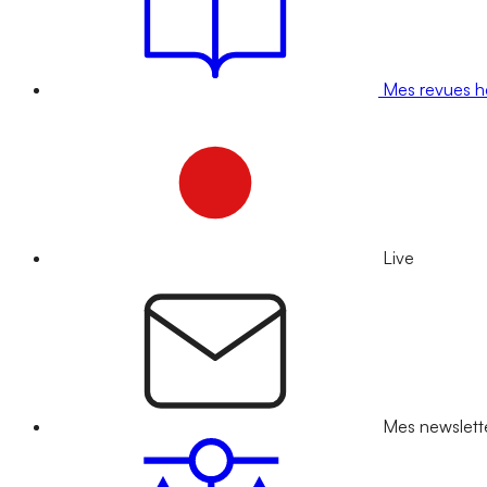
Mes revues 
Live
Mes newslett