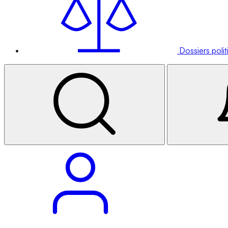
Dossiers poli