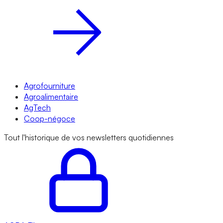
Agrofourniture
Agroalimentaire
AgTech
Coop-négoce
Tout l'historique de vos newsletters quotidiennes