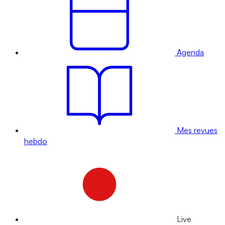
Agenda
Mes revues
hebdo
Live