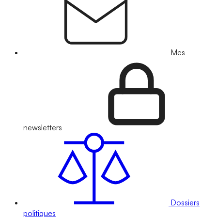
Mes
newsletters
Dossiers
politiques