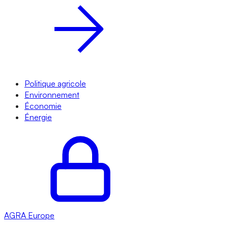
Politique agricole
Environnement
Économie
Énergie
AGRA
Europe