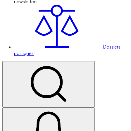
newsletters
Dossiers
politiques