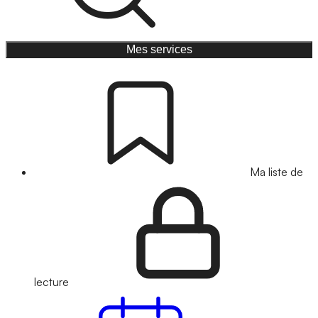
Mes services
Ma liste de
lecture