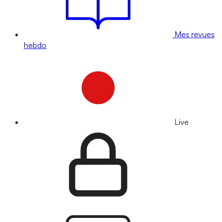
Mes revues
hebdo
Live