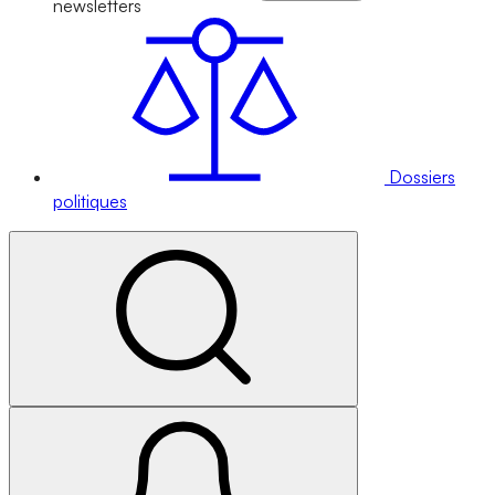
newsletters
Dossiers
politiques