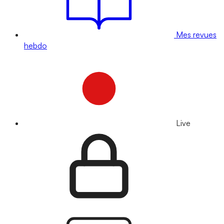
Mes revues
hebdo
Live