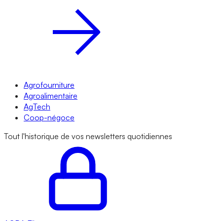
Agrofourniture
Agroalimentaire
AgTech
Coop-négoce
Tout l'historique de vos newsletters quotidiennes