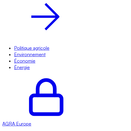
Politique agricole
Environnement
Économie
Énergie
AGRA
Europe