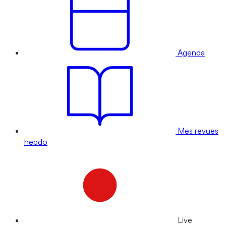
Agenda
Mes revues
hebdo
Live