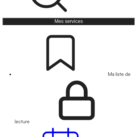
Mes services
Ma liste de
lecture