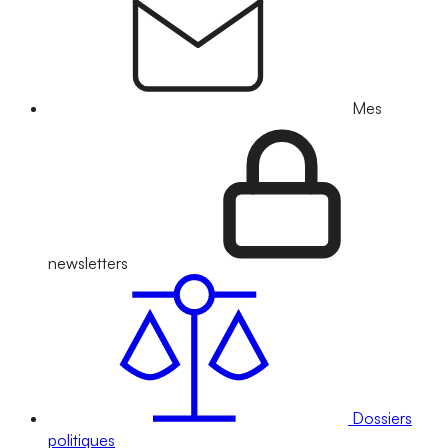
Mes
newsletters
Dossiers
politiques