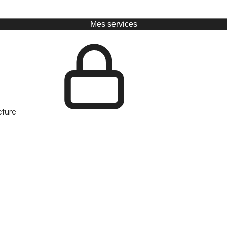
Mes services
cture