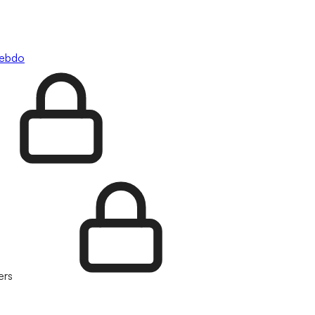
hebdo
ers