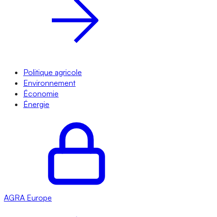
Politique agricole
Environnement
Économie
Énergie
AGRA
Europe