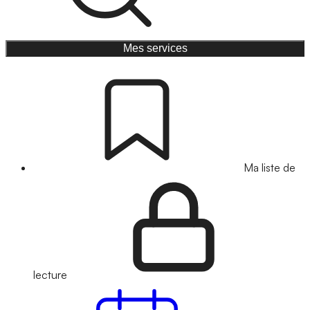
Mes services
Ma liste de
lecture