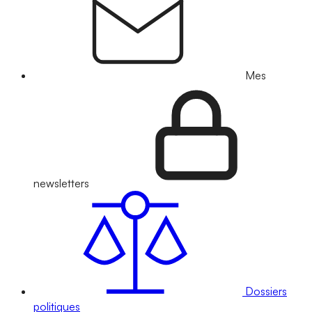
Mes
newsletters
Dossiers
politiques