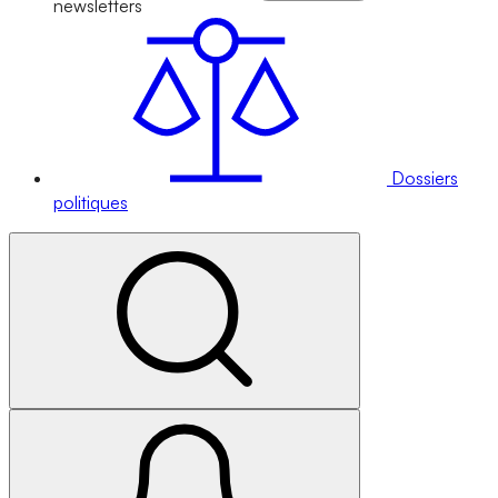
newsletters
Dossiers
politiques