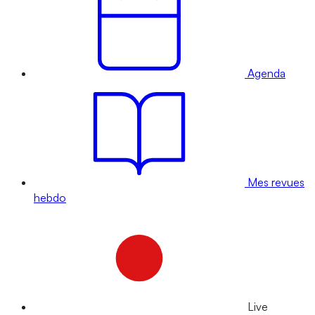
Agenda
Mes revues
hebdo
Live