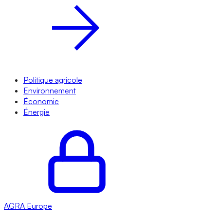
Politique agricole
Environnement
Économie
Énergie
AGRA
Europe