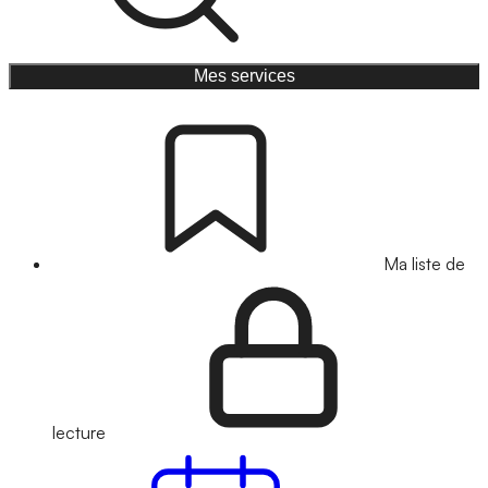
Mes services
Ma liste de
lecture