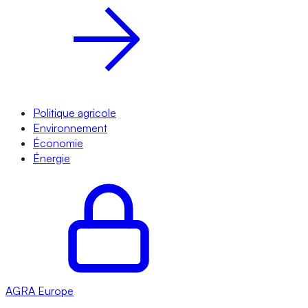
Politique agricole
Environnement
Économie
Énergie
AGRA
Europe