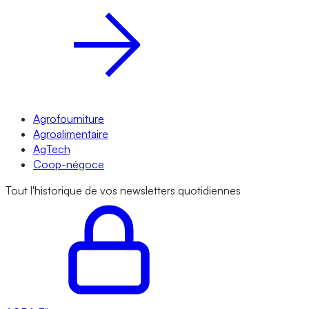
Agrofourniture
Agroalimentaire
AgTech
Coop-négoce
Tout l'historique de vos newsletters quotidiennes