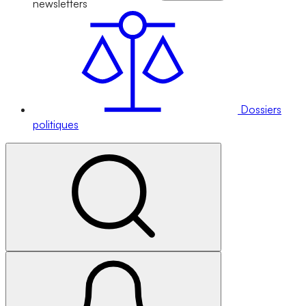
newsletters
Dossiers
politiques