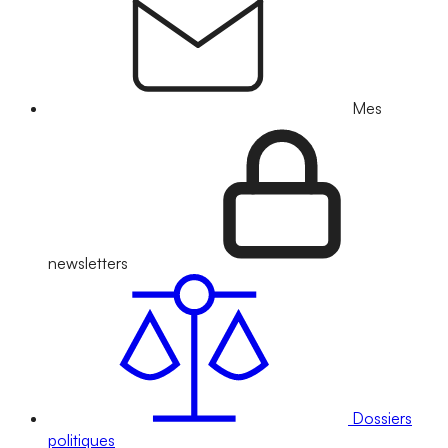
Mes
newsletters
Dossiers
politiques