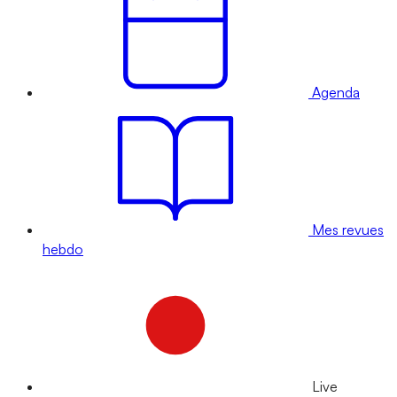
Agenda
Mes revues
hebdo
Live