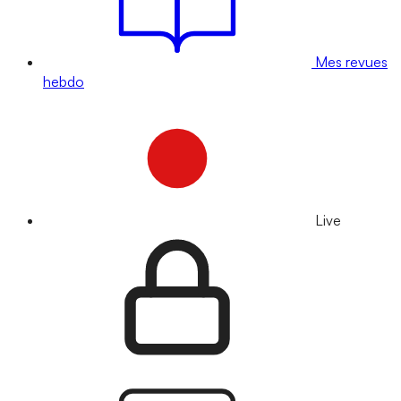
Mes revues
hebdo
Live