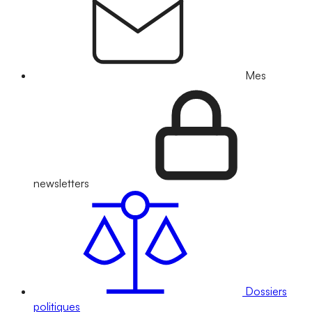
Mes
newsletters
Dossiers
politiques