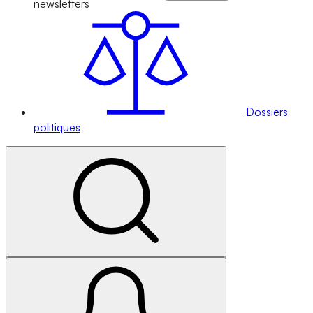
newsletters
Dossiers
politiques