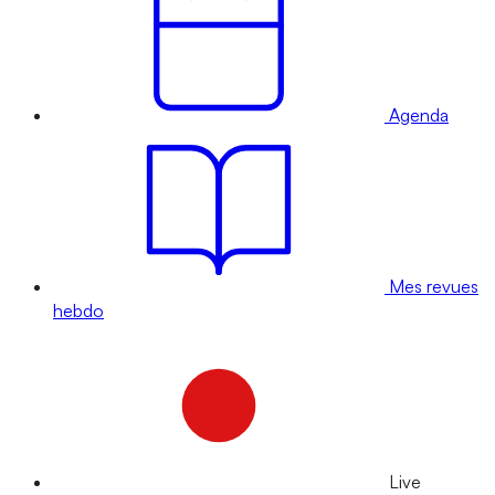
Agenda
Mes revues
hebdo
Live