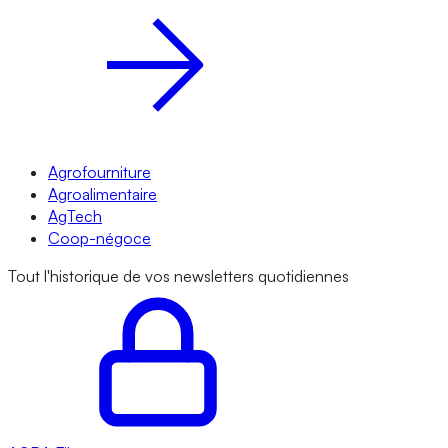
Agrofourniture
Agroalimentaire
AgTech
Coop-négoce
Tout l'historique de vos newsletters quotidiennes