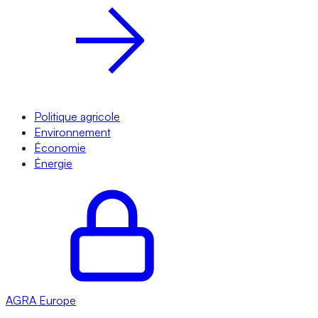
Politique agricole
Environnement
Économie
Énergie
AGRA
Europe