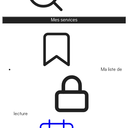
Mes services
Ma liste de
lecture