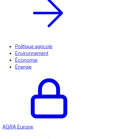
Politique agricole
Environnement
Économie
Énergie
AGRA
Europe