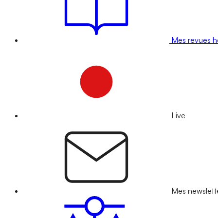
Mes revues 
Live
Mes newslett