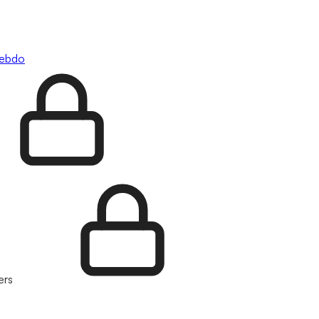
hebdo
ers