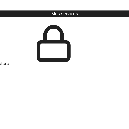
Mes services
cture