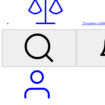
Dossiers poli