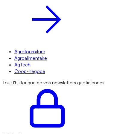
Agrofourniture
Agroalimentaire
AgTech
Coop-négoce
Tout l'historique de vos newsletters quotidiennes