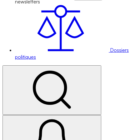
newsletters
Dossiers
politiques