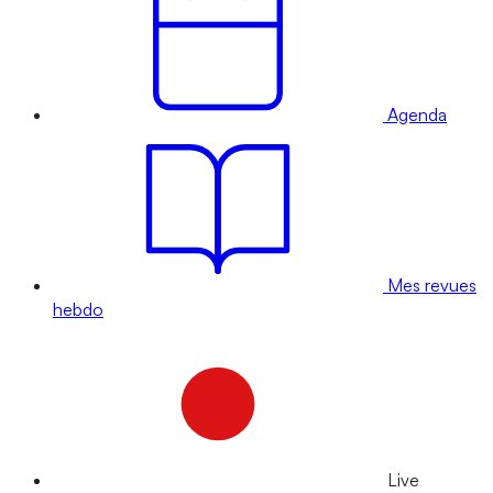
Agenda
Mes revues
hebdo
Live