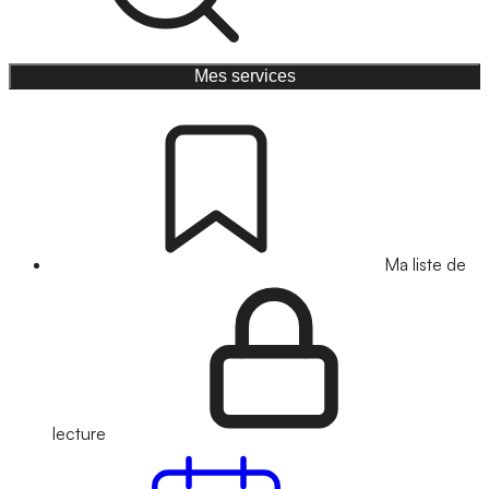
Mes services
Ma liste de
lecture