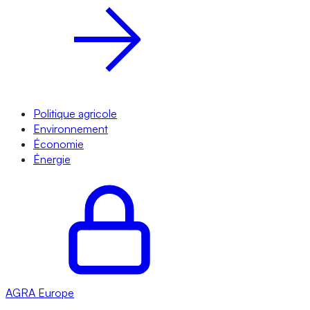
Politique agricole
Environnement
Économie
Énergie
AGRA
Europe