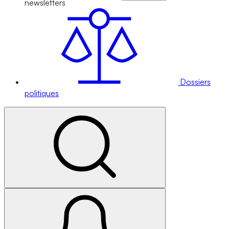
newsletters
Dossiers
politiques