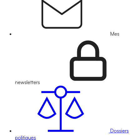
Mes
newsletters
Dossiers
politiques