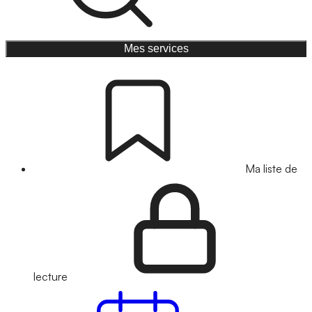
Mes services
Ma liste de
lecture