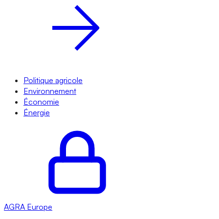
Politique agricole
Environnement
Économie
Énergie
AGRA
Europe