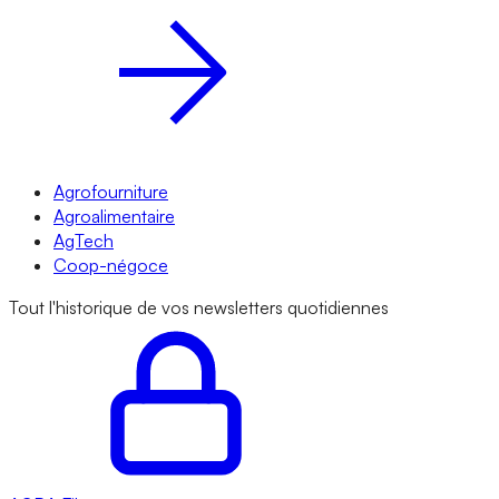
Agrofourniture
Agroalimentaire
AgTech
Coop-négoce
Tout l'historique de vos newsletters quotidiennes