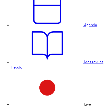
Agenda
Mes revues
hebdo
Live