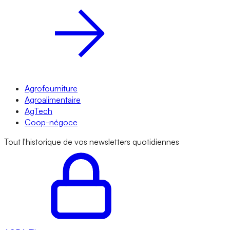
Agrofourniture
Agroalimentaire
AgTech
Coop-négoce
Tout l'historique de vos newsletters quotidiennes