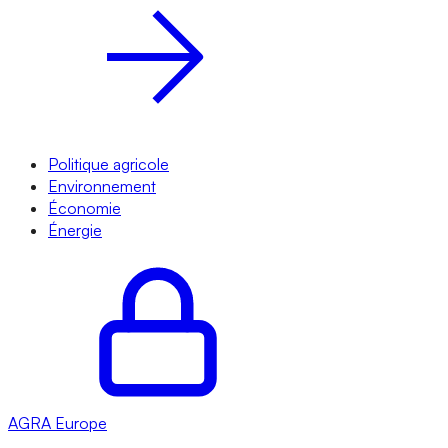
Politique agricole
Environnement
Économie
Énergie
AGRA
Europe