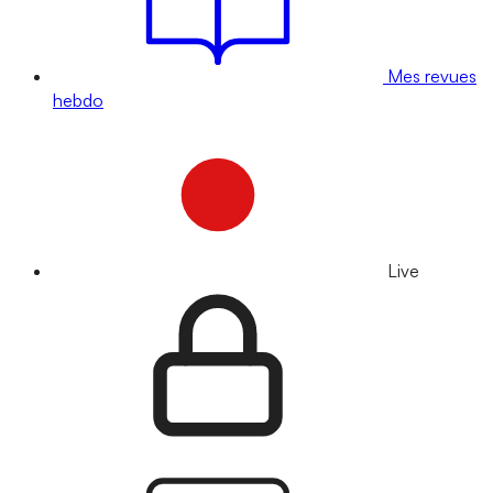
Mes revues
hebdo
Live