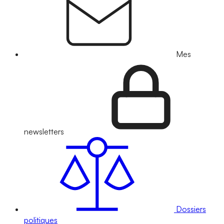
Mes
newsletters
Dossiers
politiques