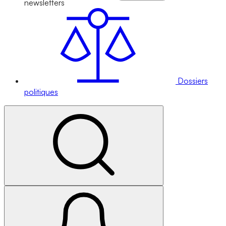
newsletters
Dossiers
politiques