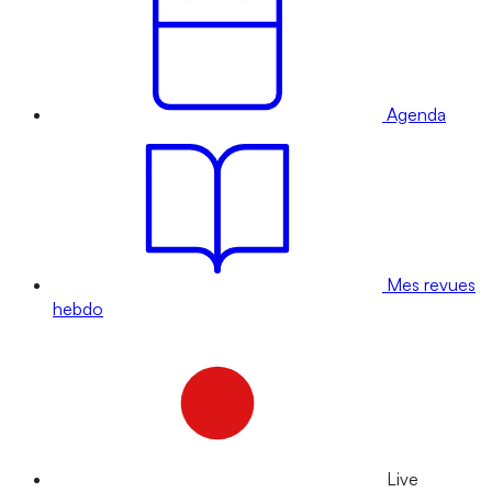
Agenda
Mes revues
hebdo
Live