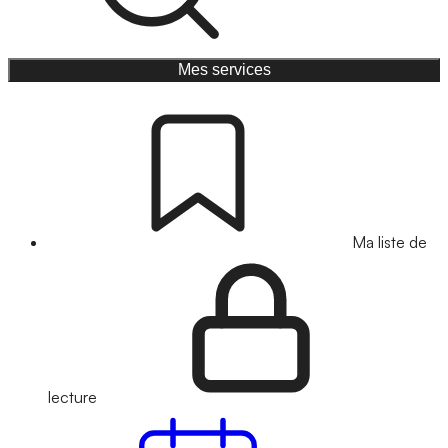
Mes services
Ma liste de
lecture