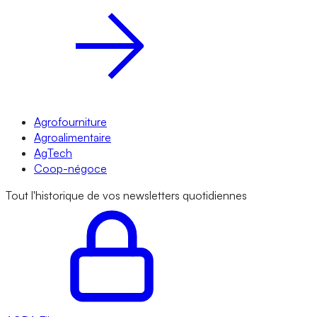
Agrofourniture
Agroalimentaire
AgTech
Coop-négoce
Tout l'historique de vos newsletters quotidiennes