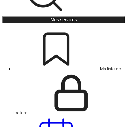
Mes services
Ma liste de
lecture