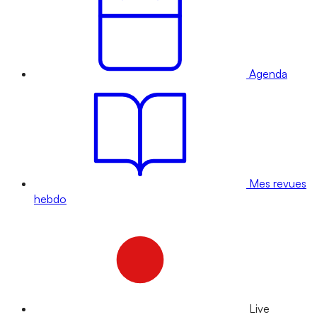
Agenda
Mes revues
hebdo
Live