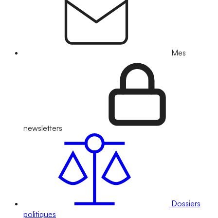
Mes
newsletters
Dossiers
politiques