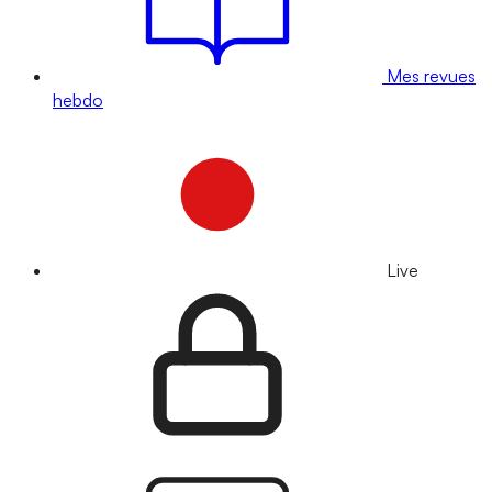
Mes revues
hebdo
Live