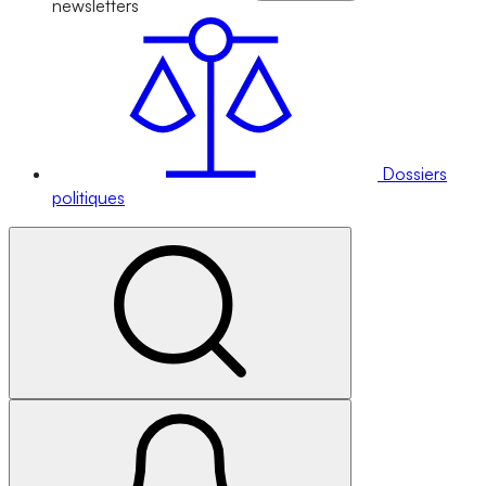
newsletters
Dossiers
politiques