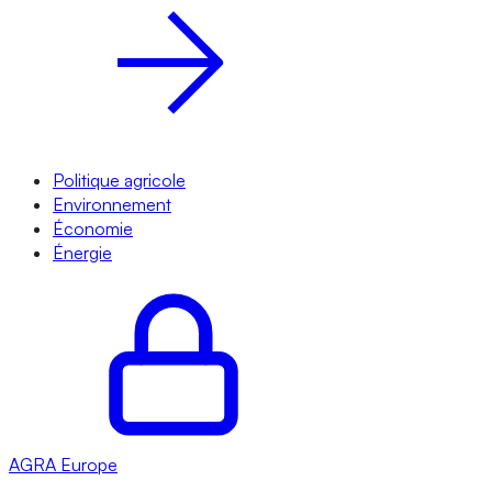
Politique agricole
Environnement
Économie
Énergie
AGRA
Europe