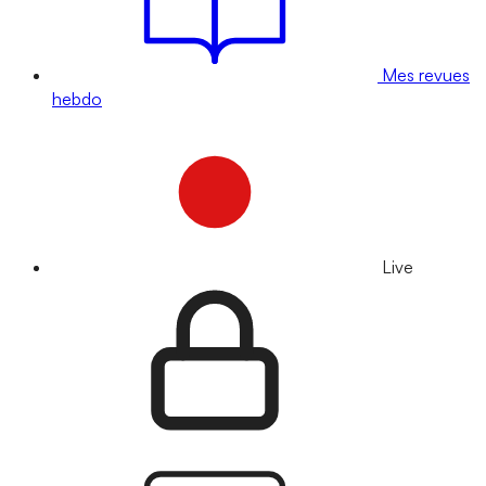
Mes revues
hebdo
Live