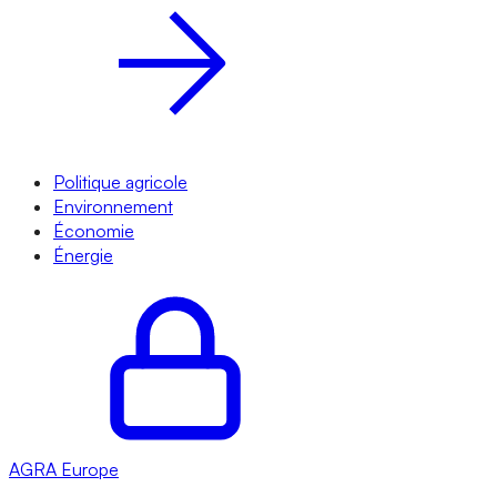
Politique agricole
Environnement
Économie
Énergie
AGRA
Europe