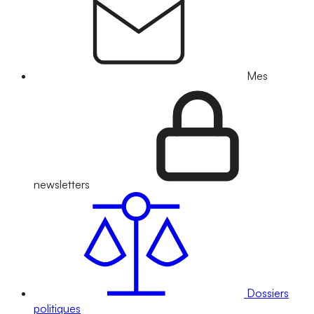
Mes
newsletters
Dossiers
politiques