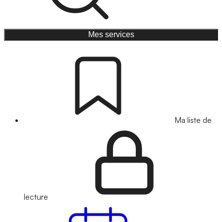
Mes services
Ma liste de
lecture