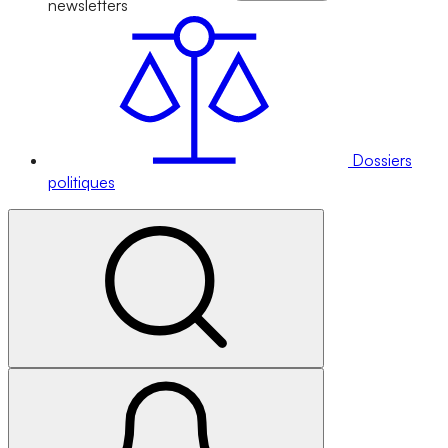
newsletters
Dossiers
politiques