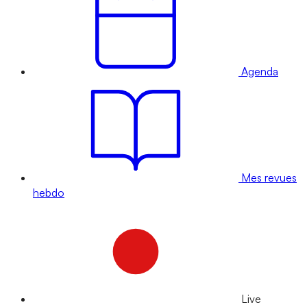
Agenda
Mes revues
hebdo
Live