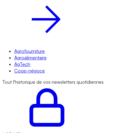
Agrofourniture
Agroalimentaire
AgTech
Coop-négoce
Tout l'historique de vos newsletters quotidiennes