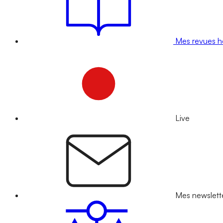
Mes revues 
Live
Mes newslett