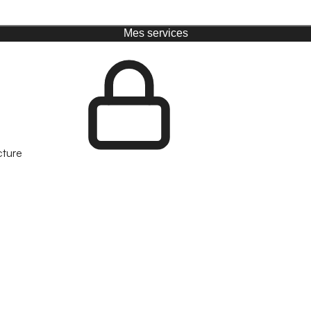
Mes services
cture