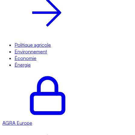
Politique agricole
Environnement
Économie
Énergie
AGRA
Europe