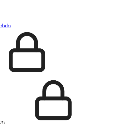
hebdo
ers