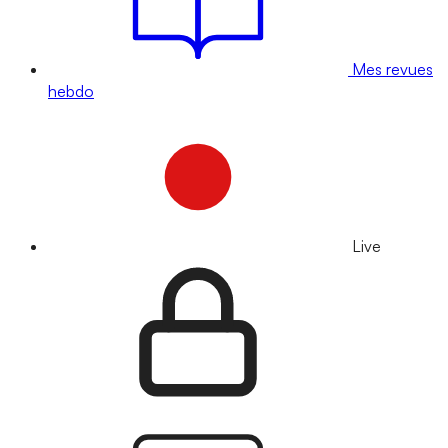
Mes revues
hebdo
Live