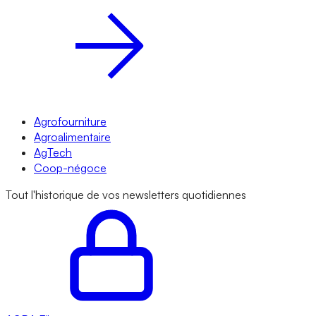
Agrofourniture
Agroalimentaire
AgTech
Coop-négoce
Tout l'historique de vos newsletters quotidiennes