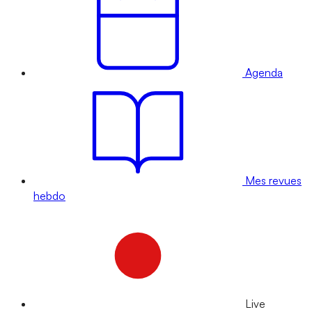
Agenda
Mes revues
hebdo
Live