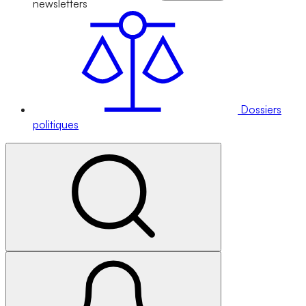
newsletters
Dossiers
politiques