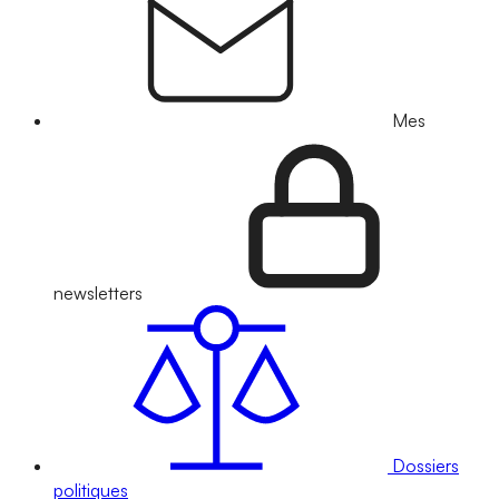
Mes
newsletters
Dossiers
politiques