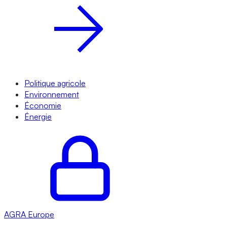
Politique agricole
Environnement
Économie
Énergie
AGRA
Europe