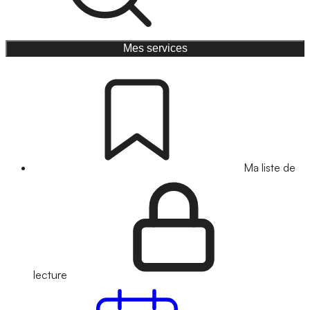
Mes services
Ma liste de
lecture