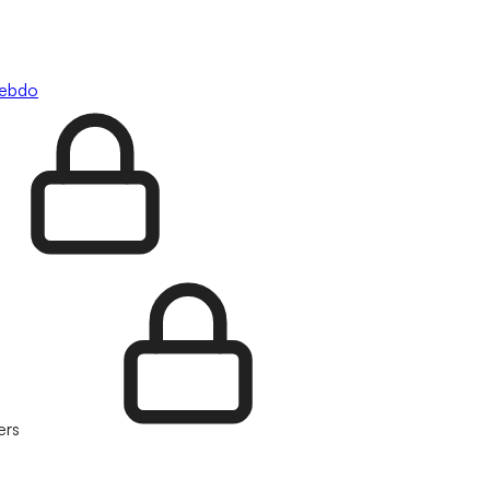
hebdo
ers