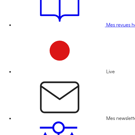
Mes revues 
Live
Mes newslett