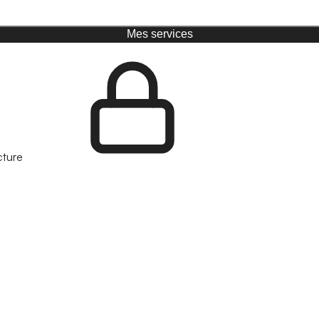
Mes services
cture