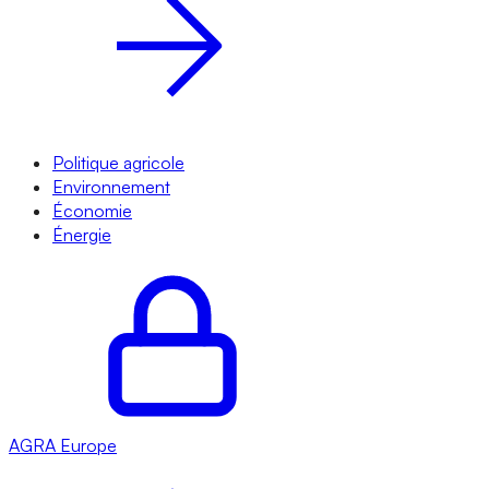
Politique agricole
Environnement
Économie
Énergie
AGRA
Europe