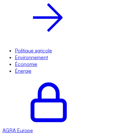
Politique agricole
Environnement
Économie
Énergie
AGRA
Europe