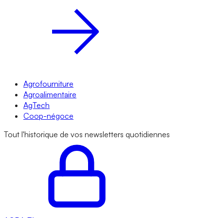
Agrofourniture
Agroalimentaire
AgTech
Coop-négoce
Tout l'historique de vos newsletters quotidiennes