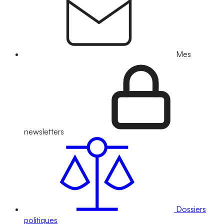
Mes
newsletters
Dossiers
politiques