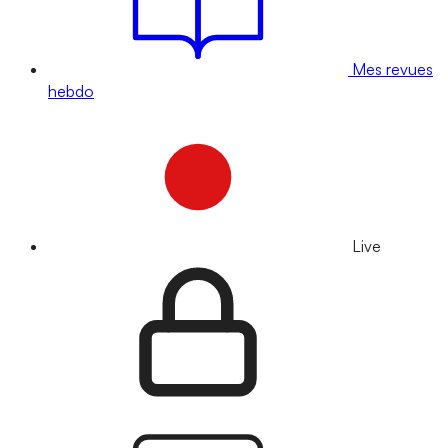
Mes revues
hebdo
Live