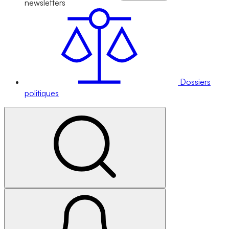
newsletters
Dossiers
politiques