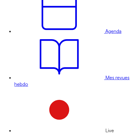
Agenda
Mes revues
hebdo
Live