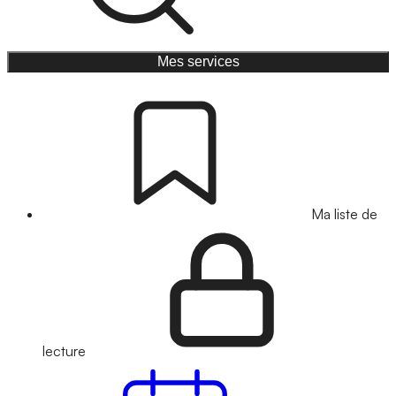
Mes services
Ma liste de
lecture