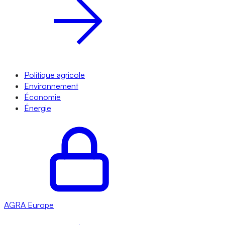
Politique agricole
Environnement
Économie
Énergie
AGRA
Europe