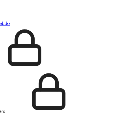
hebdo
ers