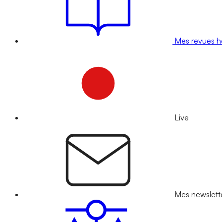
Mes revues 
Live
Mes newslett