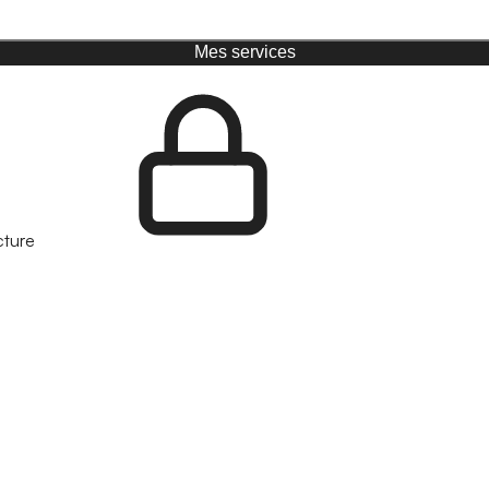
Mes services
cture