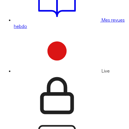
Mes revues
hebdo
Live