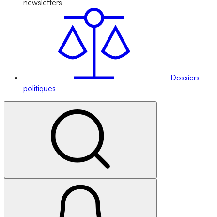
newsletters
Dossiers
politiques