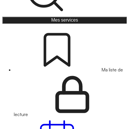
Mes services
Ma liste de
lecture