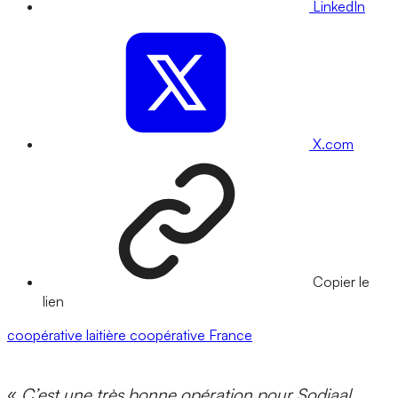
LinkedIn
X.com
Copier le
lien
coopérative laitière
coopérative
France
«
C’est une très bonne opération pour Sodiaal