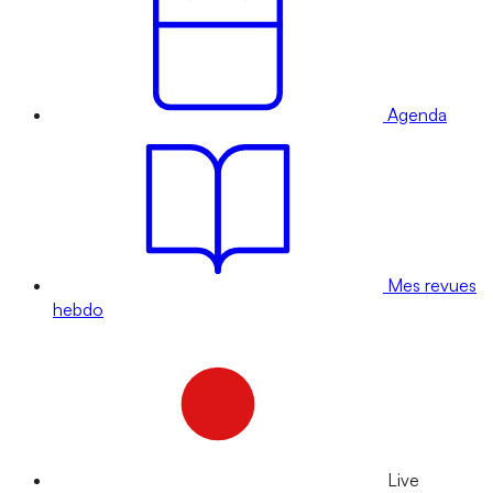
Agenda
Mes revues
hebdo
Live