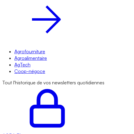
Agrofourniture
Agroalimentaire
AgTech
Coop-négoce
Tout l'historique de vos newsletters quotidiennes