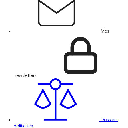
Mes
newsletters
Dossiers
politiques