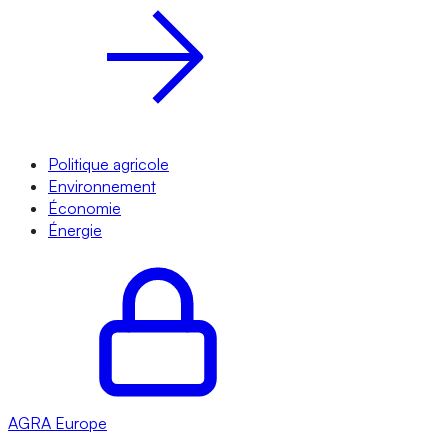
Politique agricole
Environnement
Économie
Énergie
AGRA
Europe