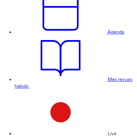
Agenda
Mes revues
hebdo
Live