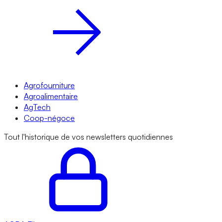
Agrofourniture
Agroalimentaire
AgTech
Coop-négoce
Tout l'historique de vos newsletters quotidiennes