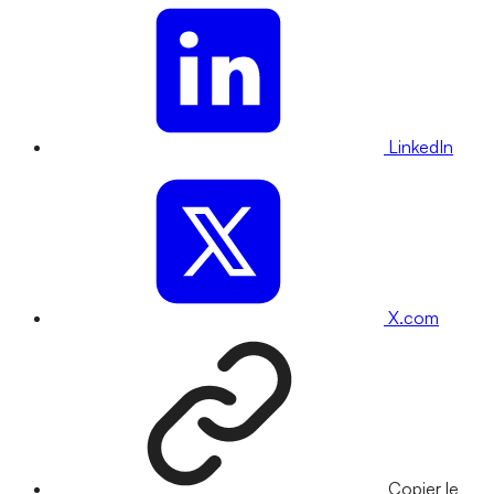
LinkedIn
X.com
Copier le