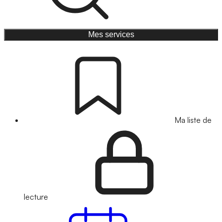
Mes services
Ma liste de
lecture