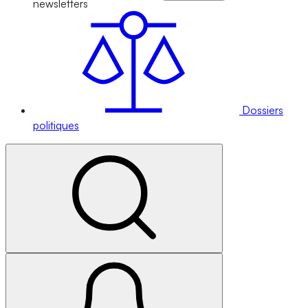
newsletters
Dossiers
politiques