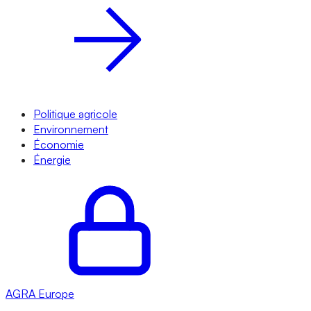
Politique agricole
Environnement
Économie
Énergie
AGRA
Europe