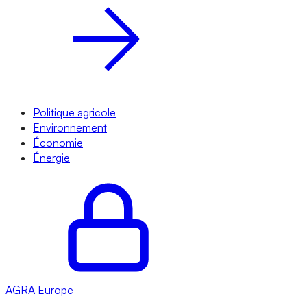
Politique agricole
Environnement
Économie
Énergie
AGRA
Europe