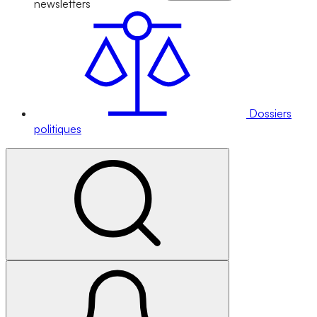
newsletters
Dossiers
politiques