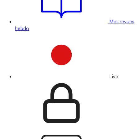
Mes revues
hebdo
Live