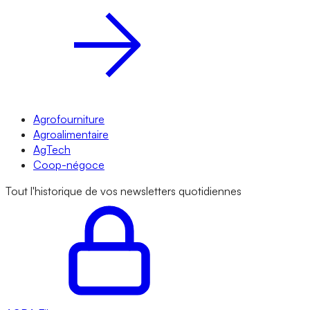
Agrofourniture
Agroalimentaire
AgTech
Coop-négoce
Tout l'historique de vos newsletters quotidiennes