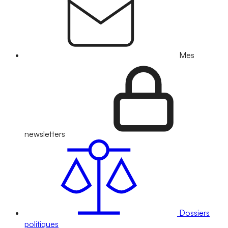
Mes
newsletters
Dossiers
politiques