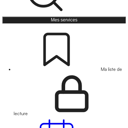
Mes services
Ma liste de
lecture