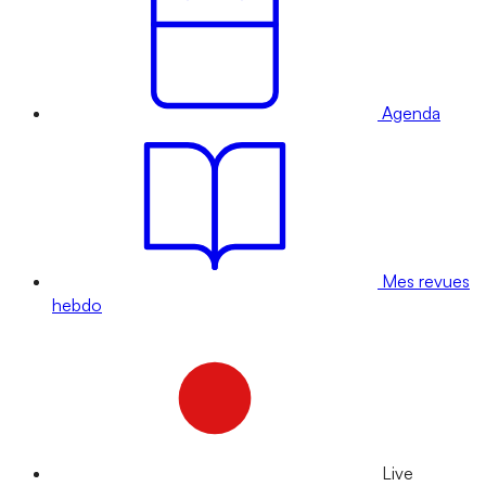
Agenda
Mes revues
hebdo
Live