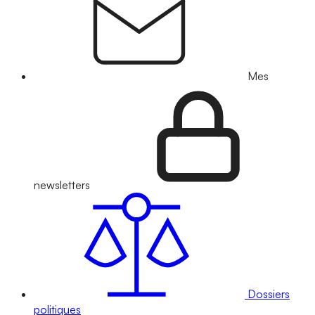
Mes
newsletters
Dossiers
politiques