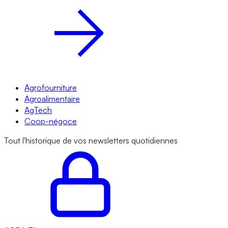
Agrofourniture
Agroalimentaire
AgTech
Coop-négoce
Tout l'historique de vos newsletters quotidiennes