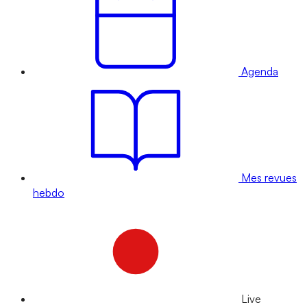
Agenda
Mes revues
hebdo
Live