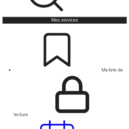
Mes services
Ma liste de
lecture