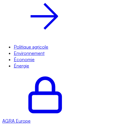
Politique agricole
Environnement
Économie
Énergie
AGRA
Europe