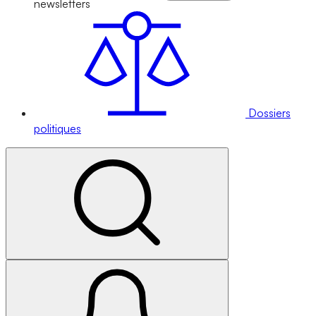
newsletters
Dossiers
politiques