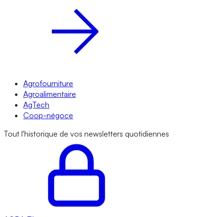
Agrofourniture
Agroalimentaire
AgTech
Coop-négoce
Tout l'historique de vos newsletters quotidiennes