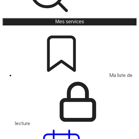
Mes services
Ma liste de
lecture