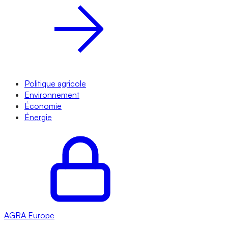
Politique agricole
Environnement
Économie
Énergie
AGRA
Europe