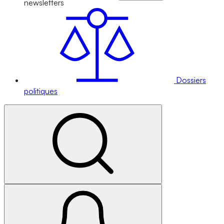
newsletters
Dossiers
politiques