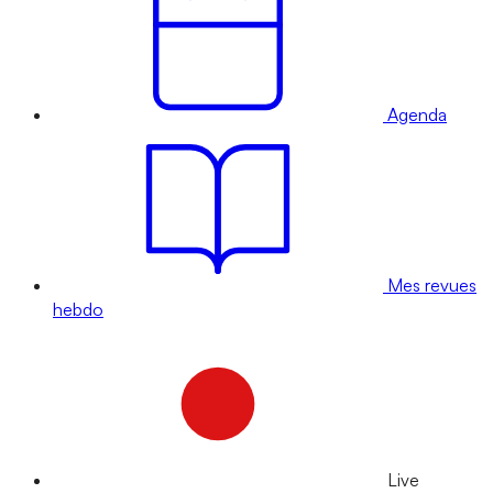
Agenda
Mes revues
hebdo
Live