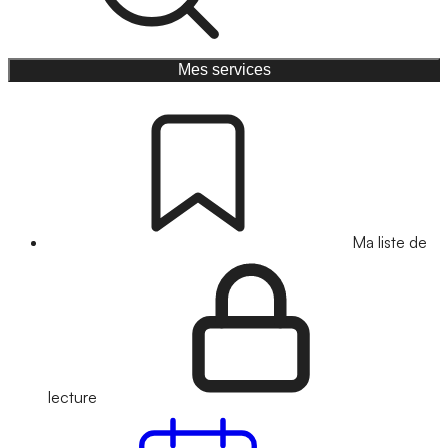
Mes services
Ma liste de
lecture