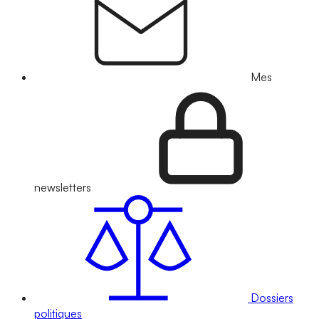
Mes
newsletters
Dossiers
politiques