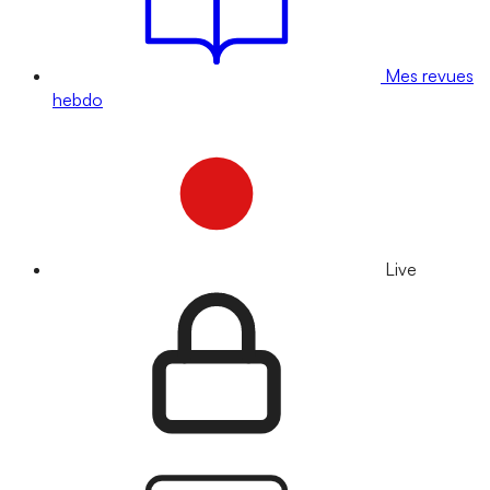
Mes revues
hebdo
Live