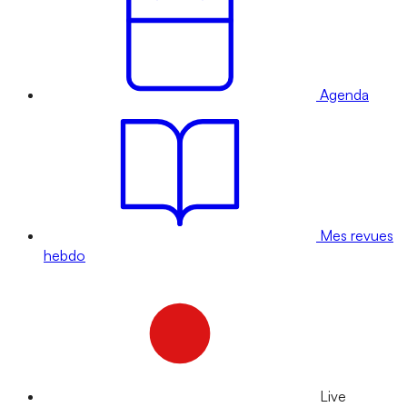
Agenda
Mes revues
hebdo
Live