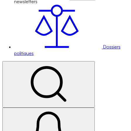
newsletters
Dossiers
politiques