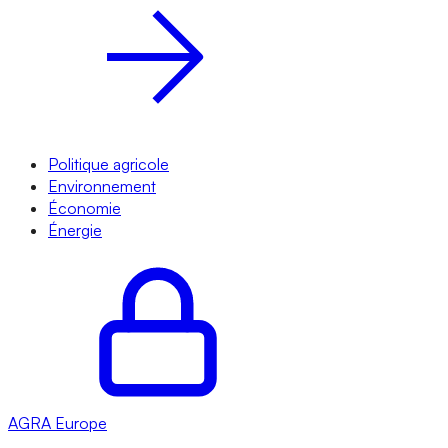
Politique agricole
Environnement
Économie
Énergie
AGRA
Europe