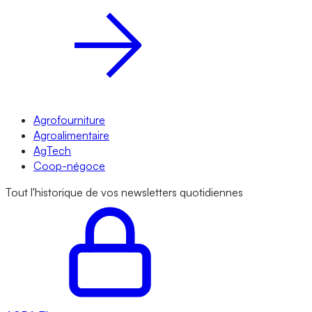
Agrofourniture
Agroalimentaire
AgTech
Coop-négoce
Tout l'historique de vos newsletters quotidiennes