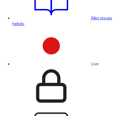
Mes revues
hebdo
Live