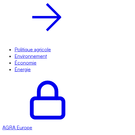
Politique agricole
Environnement
Économie
Énergie
AGRA
Europe