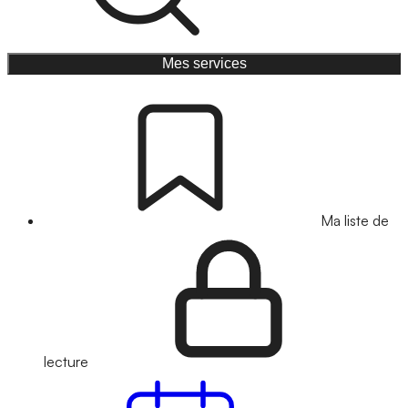
Mes services
Ma liste de
lecture