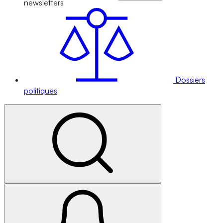
newsletters
Dossiers
politiques