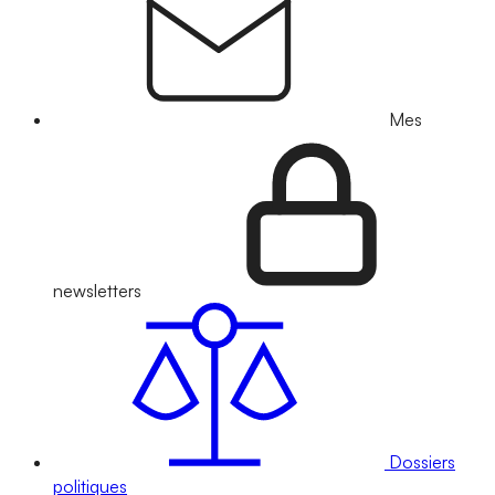
Mes
newsletters
Dossiers
politiques