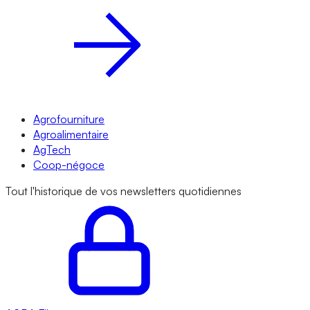
Agrofourniture
Agroalimentaire
AgTech
Coop-négoce
Tout l'historique de vos newsletters quotidiennes