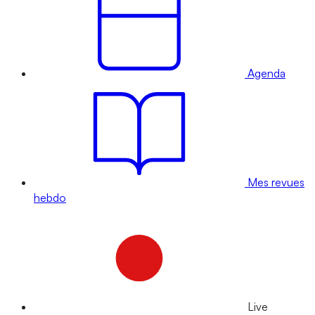
Agenda
Mes revues
hebdo
Live