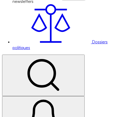
newsletters
Dossiers
politiques