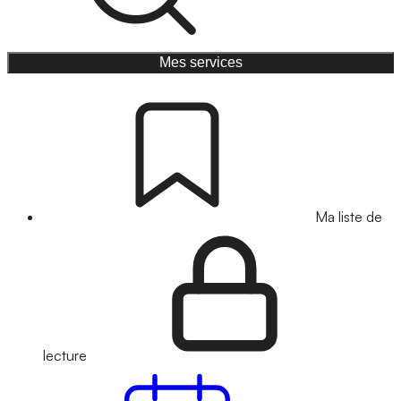
Mes services
Ma liste de
lecture