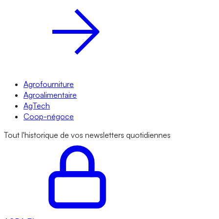
Agrofourniture
Agroalimentaire
AgTech
Coop-négoce
Tout l'historique de vos newsletters quotidiennes