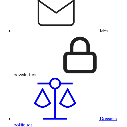
Mes
newsletters
Dossiers
politiques