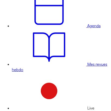
Agenda
Mes revues
hebdo
Live