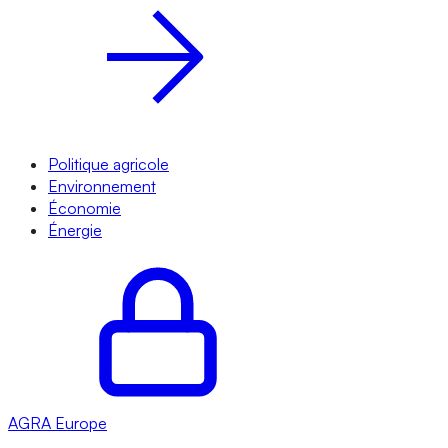
Politique agricole
Environnement
Économie
Énergie
AGRA
Europe