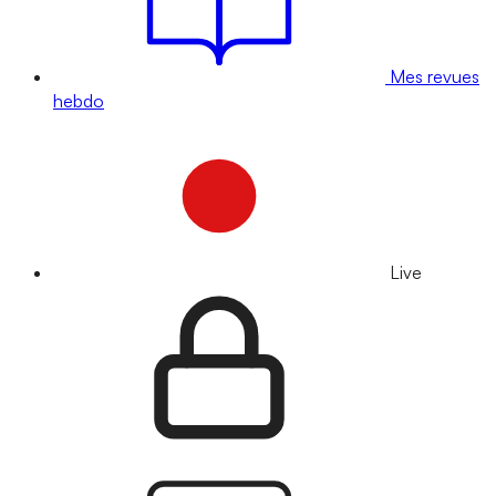
Mes revues
hebdo
Live