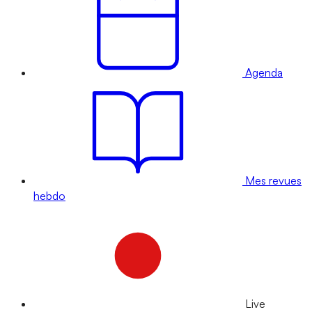
Agenda
Mes revues
hebdo
Live