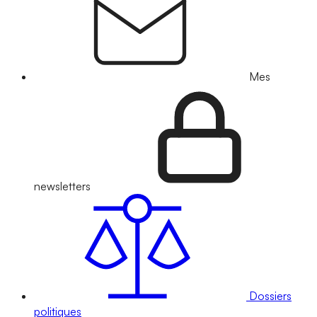
Mes
newsletters
Dossiers
politiques