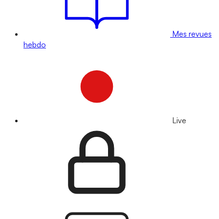
Mes revues
hebdo
Live