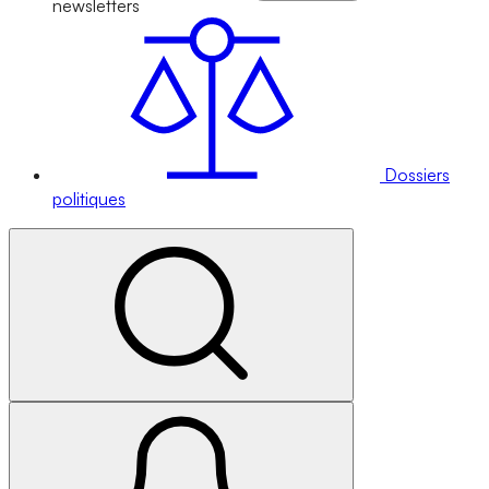
newsletters
Dossiers
politiques