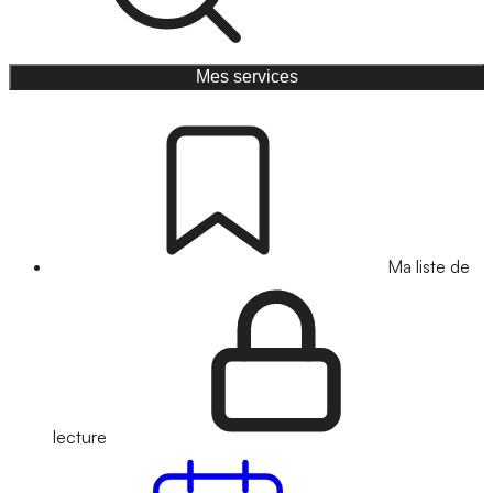
Mes services
Ma liste de
lecture