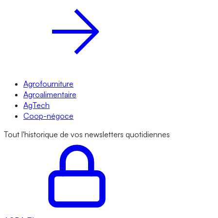
Agrofourniture
Agroalimentaire
AgTech
Coop-négoce
Tout l'historique de vos newsletters quotidiennes