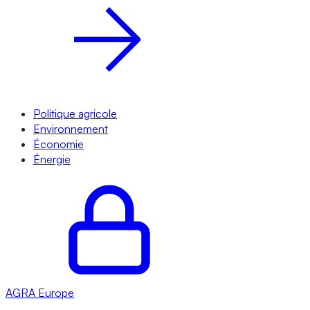
Politique agricole
Environnement
Économie
Énergie
AGRA
Europe