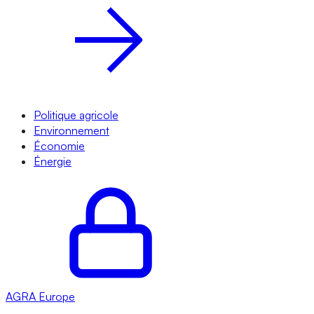
Politique agricole
Environnement
Économie
Énergie
AGRA
Europe