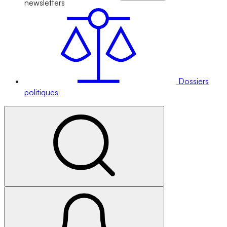
newsletters
Dossiers
politiques