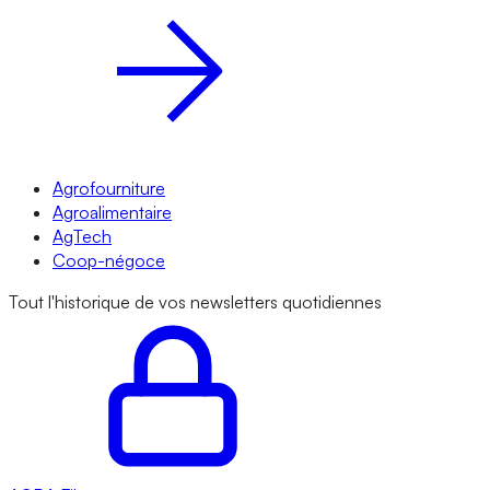
Agrofourniture
Agroalimentaire
AgTech
Coop-négoce
Tout l'historique de vos newsletters quotidiennes