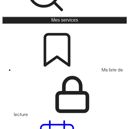
Mes services
Ma liste de
lecture