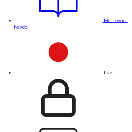
Mes revues
hebdo
Live