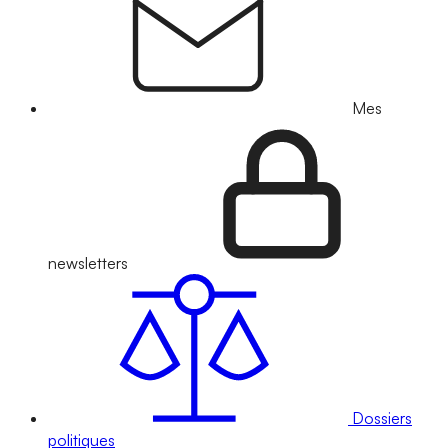
Mes
newsletters
Dossiers
politiques