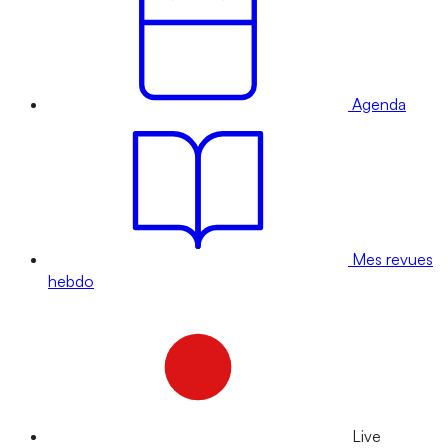
Agenda
Mes revues
hebdo
Live