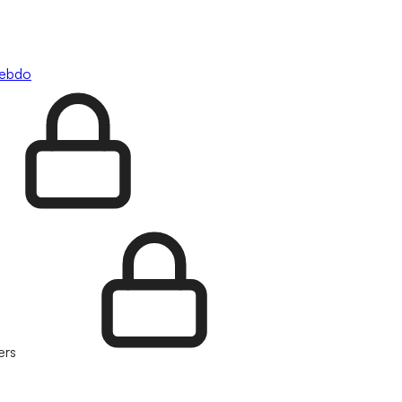
hebdo
ers