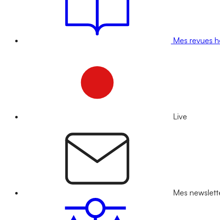
Mes revues 
Live
Mes newslett