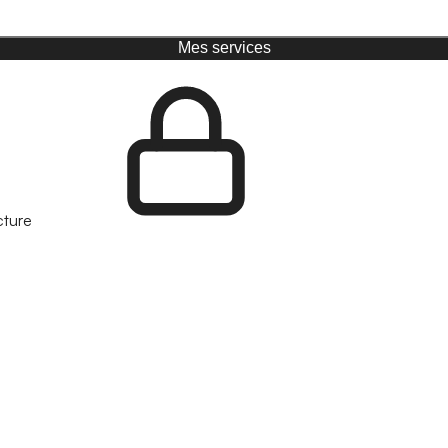
Mes services
cture