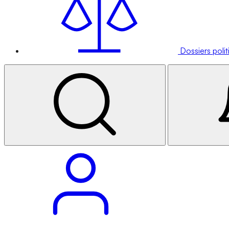
Dossiers poli