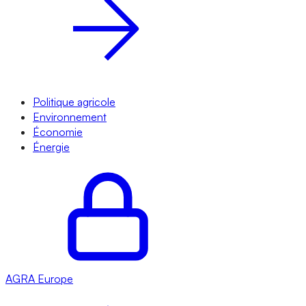
Politique agricole
Environnement
Économie
Énergie
AGRA
Europe