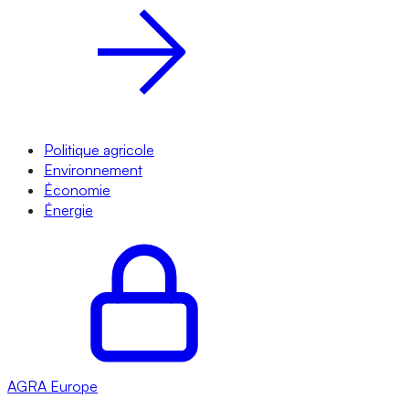
Politique agricole
Environnement
Économie
Énergie
AGRA
Europe