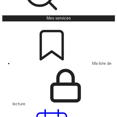
Mes services
Ma liste de
lecture