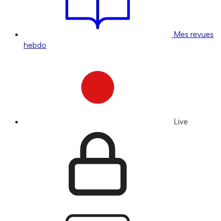
Mes revues
hebdo
Live