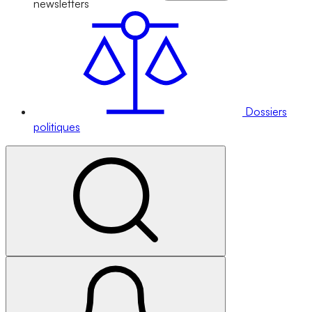
newsletters
Dossiers
politiques