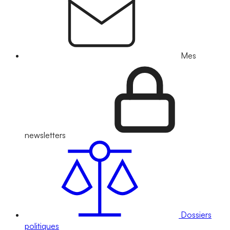
Mes
newsletters
Dossiers
politiques