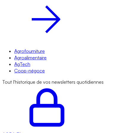
Agrofourniture
Agroalimentaire
AgTech
Coop-négoce
Tout l'historique de vos newsletters quotidiennes