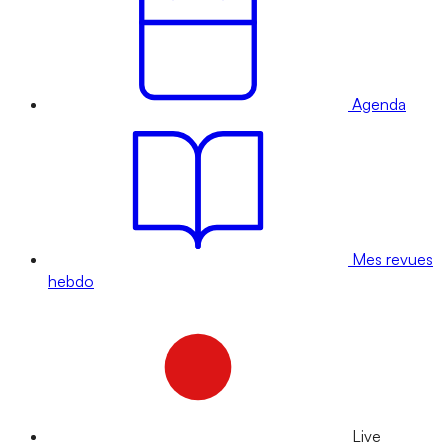
Agenda
Mes revues
hebdo
Live