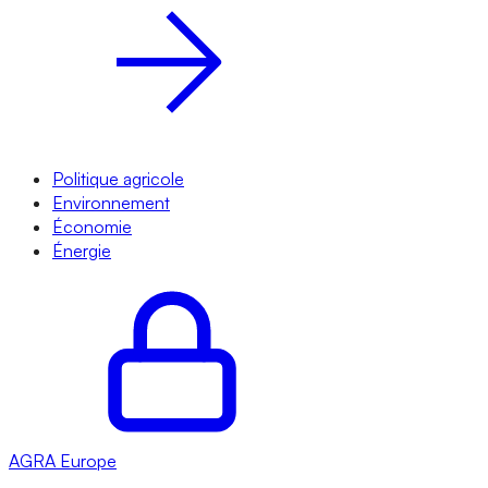
Politique agricole
Environnement
Économie
Énergie
AGRA
Europe