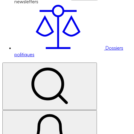
newsletters
Dossiers
politiques