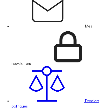
Mes
newsletters
Dossiers
politiques