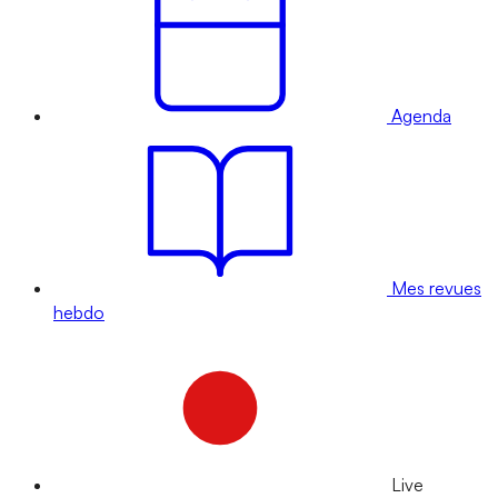
Agenda
Mes revues
hebdo
Live