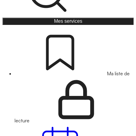
Mes services
Ma liste de
lecture