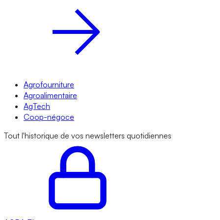
Agrofourniture
Agroalimentaire
AgTech
Coop-négoce
Tout l'historique de vos newsletters quotidiennes