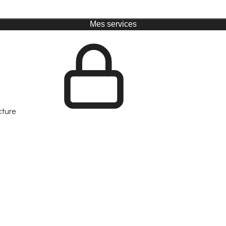
Mes services
cture