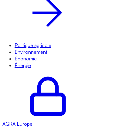
Politique agricole
Environnement
Économie
Énergie
AGRA
Europe