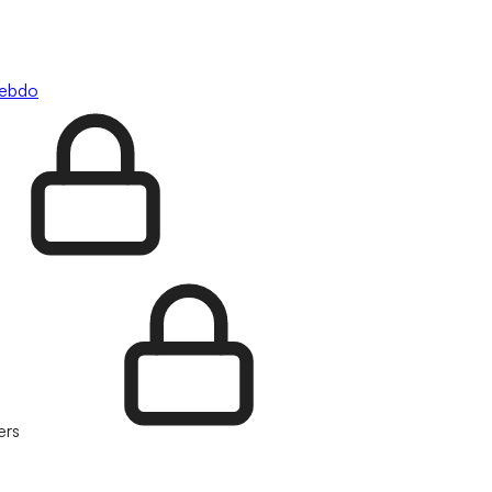
hebdo
ers