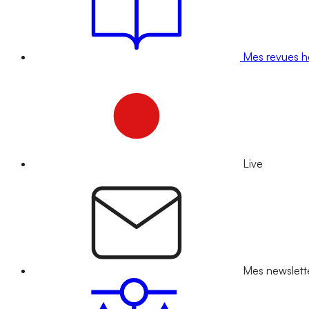
Mes revues 
Live
Mes newslett